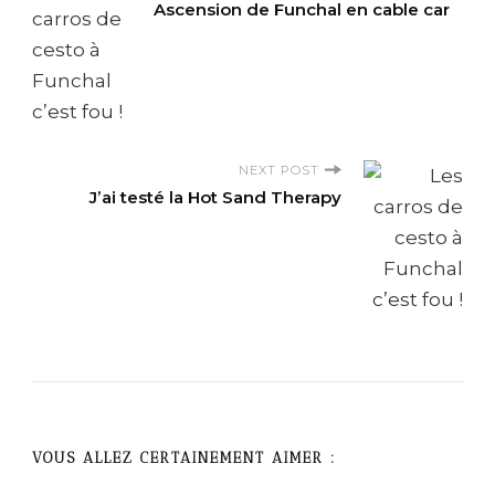
Ascension de Funchal en cable car
o
s
t
NEXT POST
N
J’ai testé la Hot Sand Therapy
a
v
i
g
a
VOUS ALLEZ CERTAINEMENT AIMER :