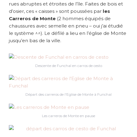
rues abruptes et étroites de l’île. Faites de bois et
!
d’osier, ces « caisses » sont poussées par
les
Carreros de Monte
(2 hommes équipés de
chaussures avec semelle en pneu – oui j’ai étudié
le système ^^). Le défilé a lieu en l’église de Monte
jusqu’en bas de la ville.
Descente de Funchal en carros de cesto
Départ des carreros de l'Eglise de Monte à Funchal
Les carreros de Monte en pause