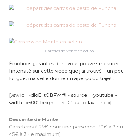
Carreros de Monte en action
Émotions garanties dont vous pouvez mesurer
l’intensité sur cette vidéo que j’ai trouvé – un peu
longue, mais elle donne un aperçu du trajet :
[vsw id= »dloE_tQBFY4#! » source= »youtube »
width= »600″ height= »400″ autoplay= »no »]
Descente de Monte
Carreteras à 25€ pour une personne, 30€ à 2 ou
45€ à 3 (le maximum)