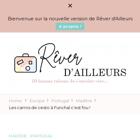
Bienvenue sur la nouvelle version de Rêver d'Ailleurs
A propos !
BLOG VOYAGES DEPUIS 2010
Rêver d'Ailleurs – 10
raisons de s'envoler vers…
Home
Europe
Portugal
Madère
Les carros de cesto à Funchal c’est fou !
MADÈRE
PORTUGAL