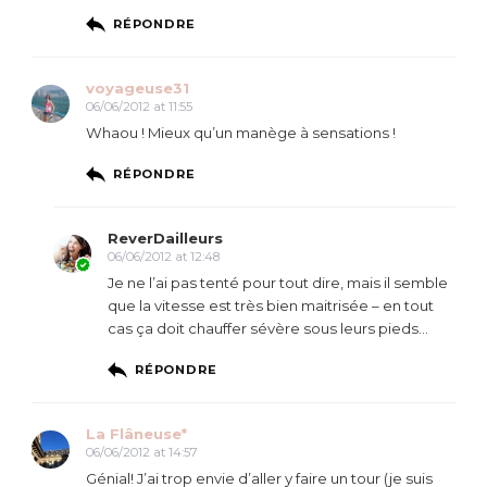
RÉPONDRE
voyageuse31
06/06/2012 at 11:55
Whaou ! Mieux qu’un manège à sensations !
RÉPONDRE
ReverDailleurs
06/06/2012 at 12:48
Je ne l’ai pas tenté pour tout dire, mais il semble
que la vitesse est très bien maitrisée – en tout
cas ça doit chauffer sévère sous leurs pieds…
RÉPONDRE
La Flâneuse*
06/06/2012 at 14:57
Génial! J’ai trop envie d’aller y faire un tour (je suis