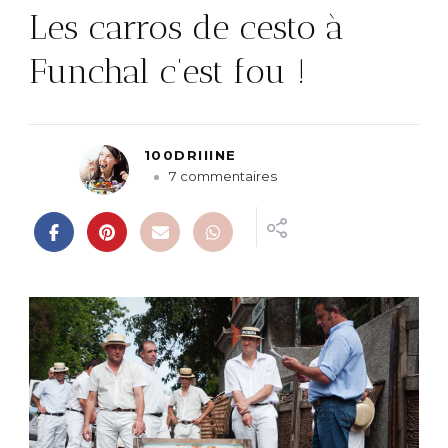
Les carros de cesto à
Funchal c’est fou !
100DRIIINE
s
7 commentaires
u
r
L
e
s
c
a
r
r
o
s
d
e