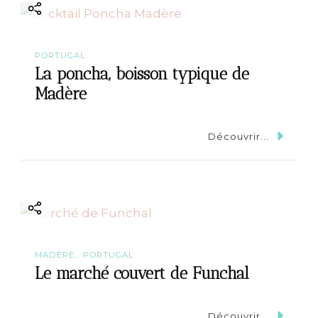
t
i
PORTUGAL
o
La poncha, boisson typique de
Madère
n
Découvrir...
MADÈRE
PORTUGAL
Le marché couvert de Funchal
Découvrir...