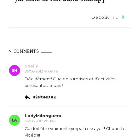
Découvrir...
7 COMMENTS
Sheily
06/06/2012 at 09:46
Décidément! Que de surprises et d’activités
amusantes là-bas !
RÉPONDRE
LadyMilonguera
06/06/2012 at 11:49
Ca doit être vraiment sympa à essayer ! Chouette
vidéo !!!