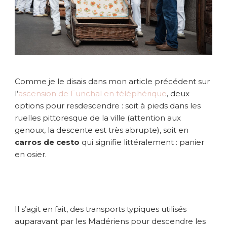
c
e
s
t
o
à
F
Comme je le disais dans mon article précédent sur
u
l’
ascension de Funchal en téléphérique
, deux
n
options pour resdescendre : soit à pieds dans les
c
ruelles pittoresque de la ville (attention aux
h
a
genoux, la descente est très abrupte), soit en
l
carros de cesto
qui signifie littéralement : panier
c
en osier.
’
e
s
t
f
Il s’agit en fait, des transports typiques utilisés
o
auparavant par les Madériens pour descendre les
u