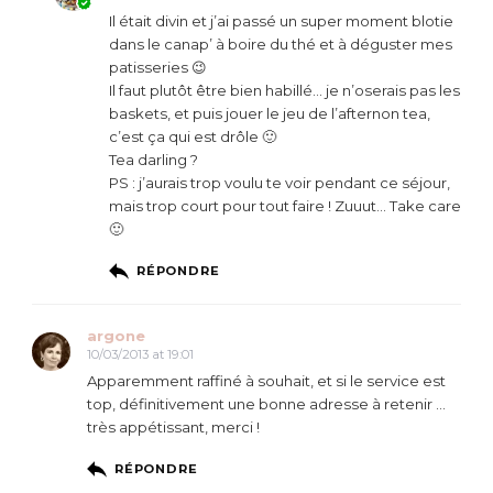
Il était divin et j’ai passé un super moment blotie
dans le canap’ à boire du thé et à déguster mes
patisseries 😉
Il faut plutôt être bien habillé… je n’oserais pas les
baskets, et puis jouer le jeu de l’afternon tea,
c’est ça qui est drôle 🙂
Tea darling ?
PS : j’aurais trop voulu te voir pendant ce séjour,
mais trop court pour tout faire ! Zuuut… Take care
🙂
RÉPONDRE
argone
10/03/2013 at 19:01
Apparemment raffiné à souhait, et si le service est
top, définitivement une bonne adresse à retenir …
très appétissant, merci !
RÉPONDRE