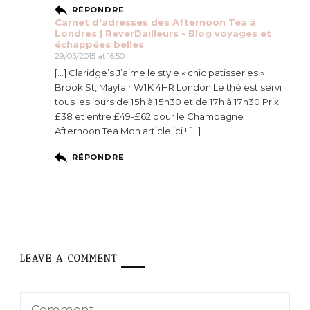
RÉPONDRE
Carnet d'adresses des Afternoon Tea à
Londres | ReverDailleurs - Blog voyages et
échappées belles
29/03/2015 at 16:50
[…] Claridge’s J’aime le style « chic patisseries »
Brook St, Mayfair W1K 4HR London Le thé est servi
tous les jours de 15h à 15h30 et de 17h à 17h30 Prix :
£38 et entre £49-£62 pour le Champagne
Afternoon Tea Mon article ici ! […]
RÉPONDRE
LEAVE A COMMENT