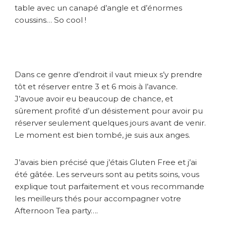
e
table avec un canapé d’angle et d’énormes
z
coussins… So cool !
C
l
a
r
i
Dans ce genre d’endroit il vaut mieux s’y prendre
d
tôt et réserver entre 3 et 6 mois à l’avance.
g
e
J’avoue avoir eu beaucoup de chance, et
’
sûrement profité d’un désistement pour avoir pu
s
réserver seulement quelques jours avant de venir.
Le moment est bien tombé, je suis aux anges.
J’avais bien précisé que j’étais Gluten Free et j’ai
été gâtée. Les serveurs sont au petits soins, vous
explique tout parfaitement et vous recommande
les meilleurs thés pour accompagner votre
Afternoon Tea party….