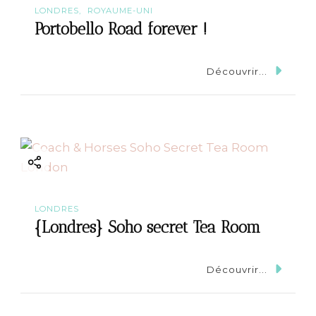
t
LONDRES
ROYAUME-UNI
i
Portobello Road forever !
o
Découvrir...
n
LONDRES
{Londres} Soho secret Tea Room
Découvrir...