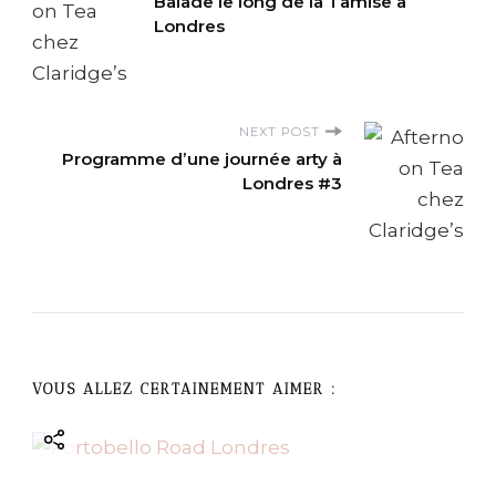
Balade le long de la Tamise à
o
Londres
s
t
NEXT POST
Programme d’une journée arty à
N
Londres #3
a
v
i
g
VOUS ALLEZ CERTAINEMENT AIMER :
a