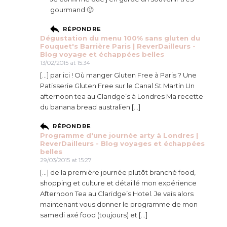
gourmand 🙂
RÉPONDRE
Dégustation du menu 100% sans gluten du
Fouquet's Barrière Paris | ReverDailleurs -
Blog voyage et échappées belles
13/02/2015 at 15:34
[…] par ici ! Où manger Gluten Free à Paris ? Une
Patisserie Gluten Free sur le Canal St Martin Un
afternoon tea au Claridge’s à Londres Ma recette
du banana bread australien […]
RÉPONDRE
Programme d'une journée arty à Londres |
ReverDailleurs - Blog voyages et échappées
belles
29/03/2015 at 15:27
[…] de la première journée plutôt branché food,
shopping et culture et détaillé mon expérience
Afternoon Tea au Claridge’s Hotel. Je vais alors
maintenant vous donner le programme de mon
samedi axé food (toujours) et […]