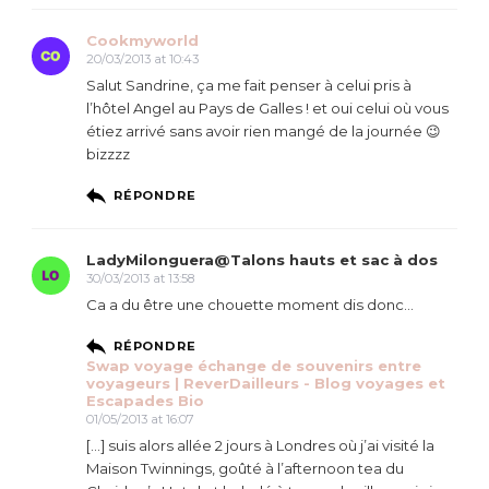
Cookmyworld
20/03/2013 at 10:43
Salut Sandrine, ça me fait penser à celui pris à
l’hôtel Angel au Pays de Galles ! et oui celui où vous
étiez arrivé sans avoir rien mangé de la journée 😉
bizzzz
RÉPONDRE
LadyMilonguera@Talons hauts et sac à dos
30/03/2013 at 13:58
Ca a du être une chouette moment dis donc…
RÉPONDRE
Swap voyage échange de souvenirs entre
voyageurs | ReverDailleurs - Blog voyages et
Escapades Bio
01/05/2013 at 16:07
[…] suis alors allée 2 jours à Londres où j’ai visité la
Maison Twinnings, goûté à l’afternoon tea du