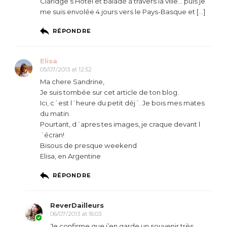
Claridge’s Hotel et baladé à travers la ville… puis je
me suis envolée 4 jours vers le Pays-Basque et […]
RÉPONDRE
Elisa
05/07/2013 at 12:52
Ma chere Sandrine,
Je suis tombée sur cet article de ton blog.
Ici, c´est l´heure du petit déj´. Je bois mes mates
du matin.
Pourtant, d´apres tes images, je craque devant l
´écran!
Bisous de presque weekend
Elisa, en Argentine
RÉPONDRE
ReverDailleurs
06/07/2013 at 16:03
Je confirme que j’en garde un souvenir très