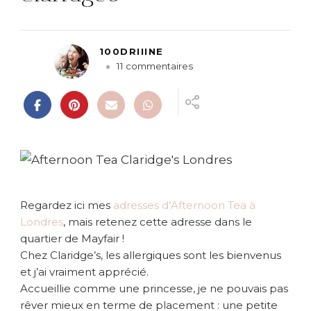
100DRIIINE
s
11 commentaires
u
r
A
f
t
e
r
n
o
Regardez ici mes
adresses d’Afternoon Tea à
o
Londres
, mais retenez cette adresse dans le
n
quartier de Mayfair !
T
Chez Claridge’s, les allergiques sont les bienvenus
e
a
et j’ai vraiment apprécié.
c
Accueillie comme une princesse, je ne pouvais pas
h
rêver mieux en terme de placement : une petite