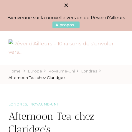
Bienvenue sur la nouvelle version de Rêver d'Ailleurs
A propos !
BLOG VOYAGES DEPUIS 2010
Rêver d'Ailleurs – 10
raisons de s'envoler vers…
Home
Europe
Royaume-Uni
Londres
Afternoon Tea chez Claridge’s
LONDRES
ROYAUME-UNI
Afternoon Tea chez
Claridge’s