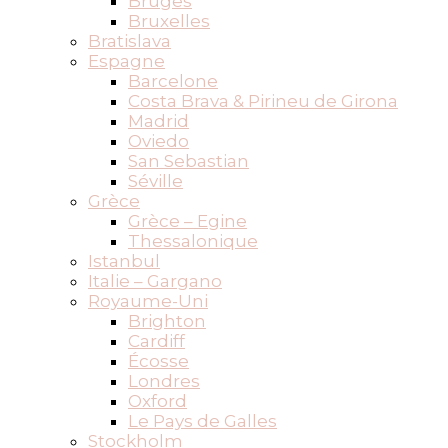
Bruges
Bruxelles
Bratislava
Espagne
Barcelone
Costa Brava & Pirineu de Girona
Madrid
Oviedo
San Sebastian
Séville
Grèce
Grèce – Egine
Thessalonique
Istanbul
Italie – Gargano
Royaume-Uni
Brighton
Cardiff
Écosse
Londres
Oxford
Le Pays de Galles
Stockholm