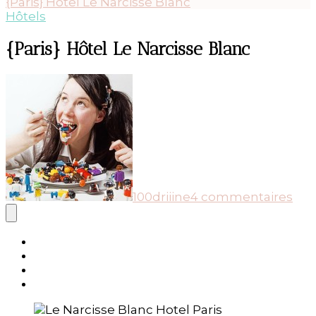
{Paris} Hôtel Le Narcisse Blanc
Hôtels
{Paris} Hôtel Le Narcisse Blanc
sur
{Par
Hôt
Le
Nar
Bla
100driiine
4 commentaires