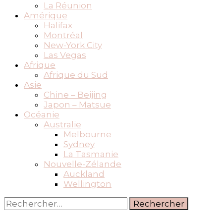
La Réunion
Amérique
Halifax
Montréal
New-York City
Las Vegas
Afrique
Afrique du Sud
Asie
Chine – Beijing
Japon – Matsue
Océanie
Australie
Melbourne
Sydney
La Tasmanie
Nouvelle-Zélande
Auckland
Wellington
Rechercher :