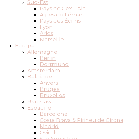
Sud-Est
Pays de Gex – Ain
Alpes du Léman
Pays des Écrins
Lyon
Arles
Marseille
Europe
Allemagne
Berlin
Dortmund
Amsterdam
Belgique
Anvers
Bruges
Bruxelles
Bratislava
Espagne
Barcelone
Costa Brava & Pirineu de Girona
Madrid
Oviedo
San Sebastian