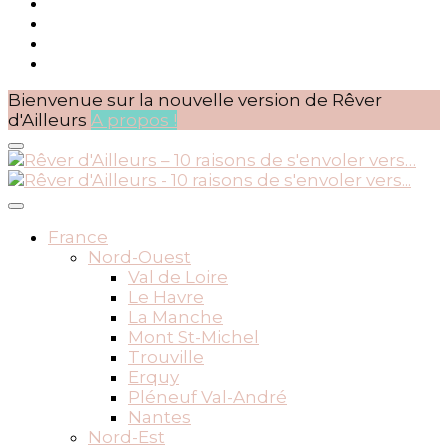
Bienvenue sur la nouvelle version de Rêver
d'Ailleurs
A propos !
BLOG VOYAGES DEPUIS 2010
Rêver d'Ailleurs – 10 raisons
France
Nord-Ouest
de s'envoler vers…
Val de Loire
Le Havre
La Manche
Mont St-Michel
Trouville
Erquy
Pléneuf Val-André
Nantes
Nord-Est