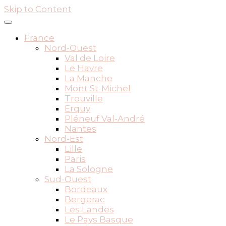
Skip to Content
France
Nord-Ouest
Val de Loire
Le Havre
La Manche
Mont St-Michel
Trouville
Erquy
Pléneuf Val-André
Nantes
Nord-Est
Lille
Paris
La Sologne
Sud-Ouest
Bordeaux
Bergerac
Les Landes
Le Pays Basque