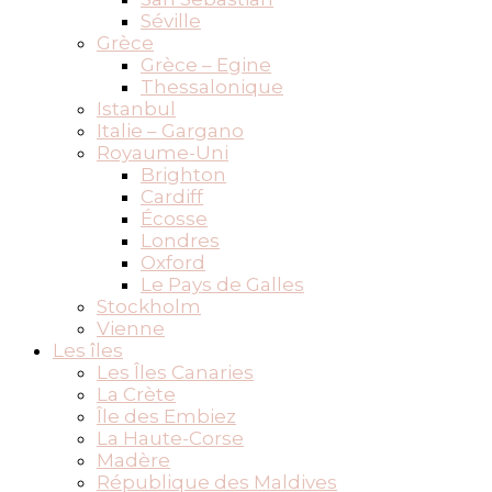
Séville
Grèce
Grèce – Egine
Thessalonique
Istanbul
Italie – Gargano
Royaume-Uni
Brighton
Cardiff
Écosse
Londres
Oxford
Le Pays de Galles
Stockholm
Vienne
Les îles
Les Îles Canaries
La Crète
Île des Embiez
La Haute-Corse
Madère
République des Maldives