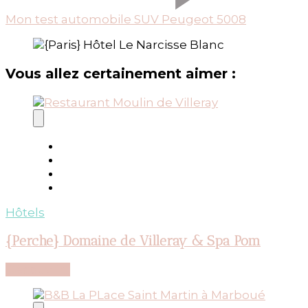
Mon test automobile SUV Peugeot 5008
Vous allez certainement aimer :
Hôtels
{Perche} Domaine de Villeray & Spa Pom
Découvrir...