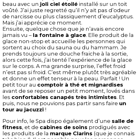
beau avec un
joli ciel étoilé
installé sur un toit
voûté. J’ai juste regretté qu’il n’y ait pas d’odeur
de narcisse ou plus classiquement d’eucalyptus.
Mais j’ai apprécie ce moment.
Ensuite, quelque chose que je n’avais encore
jamais vu –
la fontaine à glace
. Elle produit de la
glace non-stop et accueille les personnes qui
sortent au choix du sauna ou du hammam. Je
prends toujours une douche fraiche à la sortie,
alors cette fois, j’ai tenté l’expérience de la glace
sur le corps. A ma grande surprise, l’effet froid
n’est pas si froid. C’est même plutôt très agréable
et donne un effet tenseur à la peau. Parfait ! Un
petit tour au
comptoir à thé et mignardises
avant de se reposer un petit moment, lovés dans
les
confortables canapés très intimistes
. Et
puis, nous ne pouvions pas partir sans faire
un
tour au jacuzzi
!
Pour info, le Spa dispo également d’une
salle de
fitness
, et de
cabines de soins
prodigués avec
les produits de la
marque Clarins
(que je connais