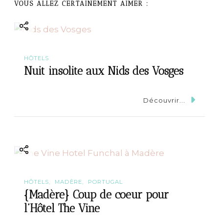
a
VOUS ALLEZ CERTAINEMENT AIMER :
t
i
HÔTELS
o
Nuit insolite aux Nids des Vosges
n
Découvrir...
HÔTELS
MADÈRE
PORTUGAL
{Madère} Coup de coeur pour
l’Hôtel The Vine