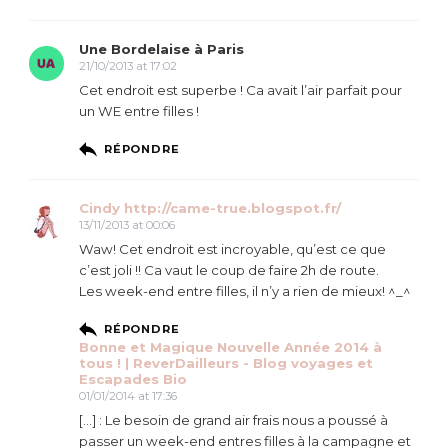
Une Bordelaise à Paris
21/10/2013 at 17:02
Cet endroit est superbe ! Ca avait l’air parfait pour
un WE entre filles !
RÉPONDRE
Cindy http://came-true.blogspot.fr/
13/11/2013 at 00:06
Waw! Cet endroit est incroyable, qu’est ce que
c’est joli !! Ca vaut le coup de faire 2h de route.
Les week-end entre filles, il n’y a rien de mieux! ^_^
RÉPONDRE
Bonne et Magique Nouvelle Année 2014 à
tous ! | ReverDailleurs - Blog voyages et
Escapades Bio
01/01/2014 at 17:36
[…] : Le besoin de grand air frais nous a poussé à
passer un week-end entres filles à la campagne et