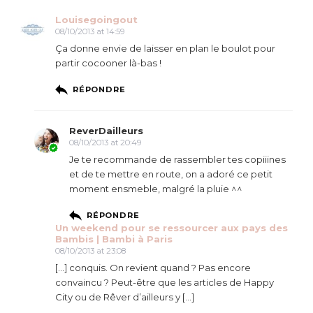
Louisegoingout
08/10/2013 at 14:59
Ça donne envie de laisser en plan le boulot pour
partir cocooner là-bas !
RÉPONDRE
ReverDailleurs
08/10/2013 at 20:49
Je te recommande de rassembler tes copiiines
et de te mettre en route, on a adoré ce petit
moment ensmeble, malgré la pluie ^^
RÉPONDRE
Un weekend pour se ressourcer aux pays des
Bambis | Bambi à Paris
08/10/2013 at 23:08
[…] conquis. On revient quand ? Pas encore
convaincu ? Peut-être que les articles de Happy
City ou de Rêver d’ailleurs y […]