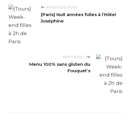
P
PREVIOUS POST
{Paris} Nuit années folles à l’Hôtel
o
Joséphine
s
t
NEXT POST
N
Menu 100% sans gluten du
Fouquet’s
a
v
i
g