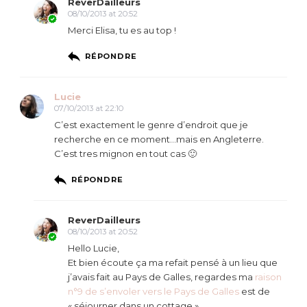
ReverDailleurs
08/10/2013 at 20:52
Merci Elisa, tu es au top !
RÉPONDRE
Lucie
07/10/2013 at 22:10
C’est exactement le genre d’endroit que je
recherche en ce moment…mais en Angleterre.
C’est tres mignon en tout cas 🙂
RÉPONDRE
ReverDailleurs
08/10/2013 at 20:52
Hello Lucie,
Et bien écoute ça ma refait pensé à un lieu que
j’avais fait au Pays de Galles, regardes ma
raison
n°9 de s’envoler vers le Pays de Galles
est de
« séjourner dans un cottage ».