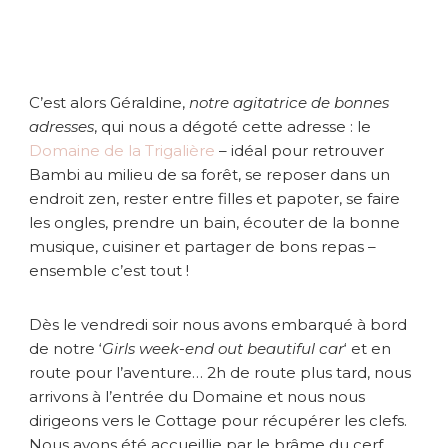
f
i
l
l
e
C’est alors Géraldine,
notre agitatrice de bonnes
s
adresses
, qui nous a dégoté cette adresse : le
à
Domaine de la Trigalière
– idéal pour retrouver
2
h
Bambi au milieu de sa forêt, se reposer dans un
d
endroit zen, rester entre filles et papoter, se faire
e
les ongles, prendre un bain, écouter de la bonne
P
musique, cuisiner et partager de bons repas –
a
ensemble c’est tout !
r
i
s
Dès le vendredi soir nous avons embarqué à bord
de notre ‘
Girls week-end out beautiful car
‘ et en
route pour l’aventure… 2h de route plus tard, nous
arrivons à l’entrée du Domaine et nous nous
dirigeons vers le Cottage pour récupérer les clefs.
Nous avons été accueillie par le brâme du cerf…