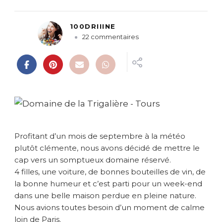
100DRIIINE
s
22 commentaires
u
r
{
T
o
u
r
s
}
Profitant d’un mois de septembre à la météo
W
plutôt clémente, nous avons décidé de mettre le
e
cap vers un somptueux domaine réservé.
e
4 filles, une voiture, de bonnes bouteilles de vin, de
k
-
la bonne humeur et c’est parti pour un week-end
e
dans une belle maison perdue en pleine nature.
n
Nous avions toutes besoin d’un moment de calme
d
loin de Paris.