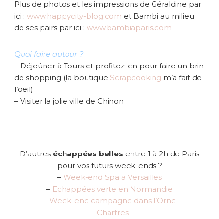
Plus de photos et les impressions de Géraldine par
ici :
www.happycity-blog.com
et Bambi au milieu
de ses pairs par ici :
www.bambiaparis.com
Quoi faire autour ?
– Déjeûner à Tours et profitez-en pour faire un brin
de shopping (la boutique
Scrapcooking
m’a fait de
l’oeil)
– Visiter la jolie ville de Chinon
D’autres
échappées belles
entre 1 à 2h de Paris
pour vos futurs week-ends ?
–
Week-end Spa à Versailles
–
Echappées verte en Normandie
–
Week-end campagne dans l’Orne
–
Chartres