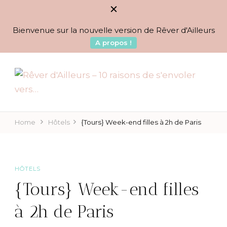
Bienvenue sur la nouvelle version de Rêver d'Ailleurs
A propos !
BLOG VOYAGES DEPUIS 2010
Rêver d'Ailleurs – 10
raisons de s'envoler vers…
Home
Hôtels
{Tours} Week-end filles à 2h de Paris
HÔTELS
{Tours} Week-end filles
à 2h de Paris