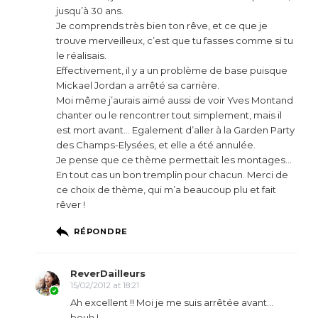
jusqu’à 30 ans.
Je comprends très bien ton rêve, et ce que je
trouve merveilleux, c’est que tu fasses comme si tu
le réalisais.
Effectivement, il y a un problème de base puisque
Mickael Jordan a arrêté sa carrière.
Moi même j’aurais aimé aussi de voir Yves Montand
chanter ou le rencontrer tout simplement, mais il
est mort avant… Egalement d’aller à la Garden Party
des Champs-Elysées, et elle a été annulée.
Je pense que ce thème permettait les montages…
En tout cas un bon tremplin pour chacun. Merci de
ce choix de thème, qui m’a beaucoup plu et fait
rêver !
RÉPONDRE
ReverDailleurs
15/02/2012 at 18:21
Ah excellent !! Moi je me suis arrêtée avant…
bouh !