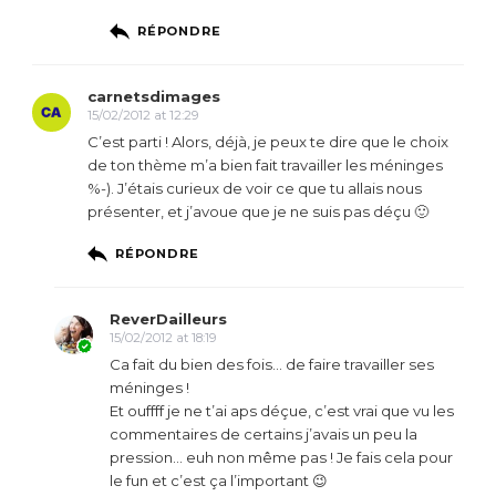
RÉPONDRE
carnetsdimages
15/02/2012 at 12:29
C’est parti ! Alors, déjà, je peux te dire que le choix
de ton thème m’a bien fait travailler les méninges
%-). J’étais curieux de voir ce que tu allais nous
présenter, et j’avoue que je ne suis pas déçu 🙂
RÉPONDRE
ReverDailleurs
15/02/2012 at 18:19
Ca fait du bien des fois… de faire travailler ses
méninges !
Et ouffff je ne t’ai aps déçue, c’est vrai que vu les
commentaires de certains j’avais un peu la
pression… euh non même pas ! Je fais cela pour
le fun et c’est ça l’important 😉