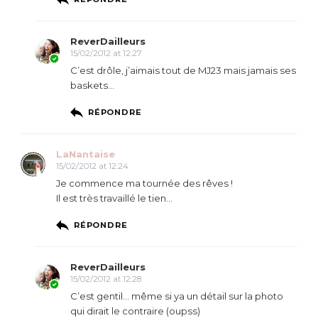
ReverDailleurs
15/02/2012 at 12:27
C’est drôle, j’aimais tout de MJ23 mais jamais ses
baskets…
RÉPONDRE
LaNantaise
15/02/2012 at 12:24
Je commence ma tournée des rêves !
Il est très travaillé le tien…
RÉPONDRE
ReverDailleurs
15/02/2012 at 12:28
C’est gentil… même si ya un détail sur la photo
qui dirait le contraire (oupss)