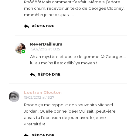
Rhôôôô! Mais comment t’as fait! Même si j’adore
mon chum, recevoir un texto de Georges Clooney,
mmmhhh je ne dis pas …..
RÉPONDRE
ReverDailleurs
15/02/2012 at 18:35
Ah ah mystère et boule de gomme 😉 Georges…
lui au moins il est célib’ ya moyen !
RÉPONDRE
Loutron Glouton
15/02/2012 at 18:27
Rhooo ça me rappelle des souvenirs Michael
Jordan! Quelle bonne idée! Qui sait…peut-être
auras-tu l’occasion de jouer avec le jeune
« retraité »!
RÉPONDRE