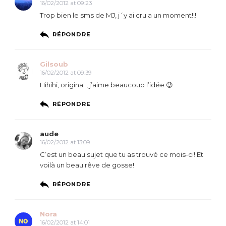
16/02/2012 at 09:23
Trop bien le sms de MJ, j´y ai cru a un moment!!!
RÉPONDRE
Gilsoub
16/02/2012 at 09:39
Hihihi, original , j’aime beaucoup l’idée 😉
RÉPONDRE
aude
16/02/2012 at 13:09
C’est un beau sujet que tu as trouvé ce mois-ci! Et
voilà un beau rêve de gosse!
RÉPONDRE
Nora
16/02/2012 at 14:01