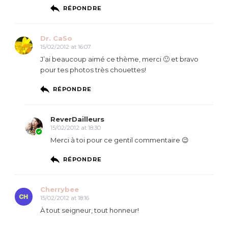
RÉPONDRE
Dr. CaSo
15/02/2012 at 16:07
J’ai beaucoup aimé ce thème, merci 🙂 et bravo
pour tes photos très chouettes!
RÉPONDRE
ReverDailleurs
15/02/2012 at 18:30
Merci à toi pour ce gentil commentaire 😉
RÉPONDRE
Cherrybee
15/02/2012 at 18:16
À tout seigneur, tout honneur!