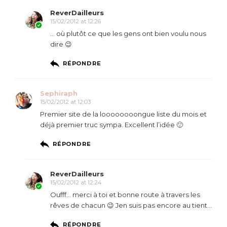
ReverDailleurs
15/02/2012 at 12:26
… où plutôt ce que les gens ont bien voulu nous
dire 😉
RÉPONDRE
Sephiraph
15/02/2012 at 12:03
Premier site de la loooooooongue liste du mois et
déjà premier truc sympa. Excellent l’idée 🙂
RÉPONDRE
ReverDailleurs
15/02/2012 at 12:24
Oufff… merci à toi et bonne route à travers les
rêves de chacun 😉 Jen suis pas encore au tient…
RÉPONDRE