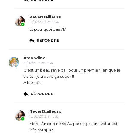
ReverDailleurs
15/02/2012 at 18:34
Et pourquoi pas ?!?
RÉPONDRE
Amandine
15/02/2012 at 18:34
C’est un beau rêve ça , pour un premier lien que je
visite , je trouve ça super !!
A bientôt
RÉPONDRE
ReverDailleurs
15/02/2012 at 18:35
Merci Amandine 😉 Au passage ton avatar est
très sympa !