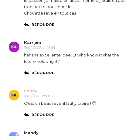
le basket, j’aimais bien aussi, même si j’etais un peu
trop petite pour jouer lol
Chouette rêve en tout cas
RÉPONDRE
Karrijini
15/02/2012 at 23:34
hahaha excellente idée! Et who knows what the
future holds right?
RÉPONDRE
Fanny
16/02/2012 at 01:12
C’est un beau rêve, il faut y croire ! 🙂
RÉPONDRE
Mandy