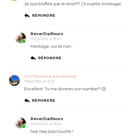
Je suis bluffée par le sms!!?? Chouette montage!
RÉPONDRE
ReverDailleurs
15/02/2012 at 18:29
Montage, oui et non…
RÉPONDRE
La Flâneuse parisienne
15/02/2012 at 15:32
Excellent. Tu me donnes son number? 😉
RÉPONDRE
ReverDailleurs
15/02/2012 at 18:30
hep hep pas touche !