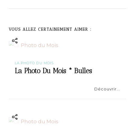
i
g
a
VOUS ALLEZ CERTAINEMENT AIMER :
t
i
LA PHOTO DU MOIS
o
La Photo Du Mois * Bulles
n
Découvrir...