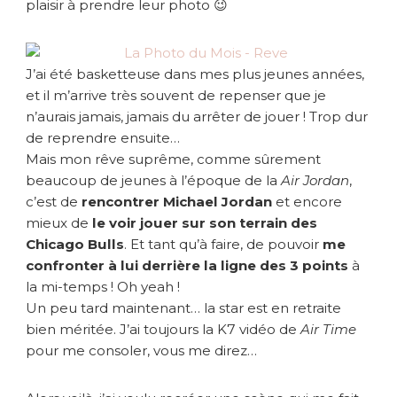
M
plaisir à prendre leur photo 😉
o
n
r
J’ai été basketteuse dans mes plus jeunes années,
ê
et il m’arrive très souvent de repenser que je
v
e
n’aurais jamais, jamais du arrêter de jouer ! Trop dur
s
de reprendre ensuite…
e
Mais mon rêve suprême, comme sûrement
r
beaucoup de jeunes à l’époque de la
Air Jordan
,
a
c’est de
rencontrer Michael Jordan
et encore
i
mieux de
le voir jouer sur son terrain des
t
Chicago Bulls
. Et tant qu’à faire, de pouvoir
me
…
confronter à lui derrière la ligne des 3 points
à
la mi-temps ! Oh yeah !
Un peu tard maintenant… la star est en retraite
bien méritée. J’ai toujours la K7 vidéo de
Air Time
pour me consoler, vous me direz…