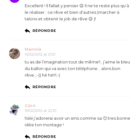
Excellent ! Il fallait y penser 😉 Il ne te reste plus qu’à
le réaliser : ce rêve et bien d’autres (marcher à
talons et obtenir le job de rêve 😉 )!
RÉPONDRE
Manola
15/02/2012 at 21:01
tu as de l’imagination tout de même!!.. j’aime le bleu
du ballon qui va avec ton téléphone… alors bon
rêve.;;-)) hé hé!!!;-)
RÉPONDRE
Caro
15/02/2012 at 22:10
hiiiiii j’adorerai avoir un sms comme sa 🙂 tres bonne
idée ton montage !
RÉPONDRE