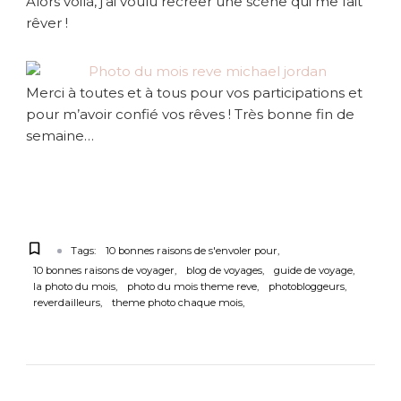
Alors voilà, j’ai voulu recréer une scène qui me fait
rêver !
Merci à toutes et à tous pour vos participations et
pour m’avoir confié vos rêves ! Très bonne fin de
semaine…
Tags:
10 bonnes raisons de s'envoler pour
10 bonnes raisons de voyager
blog de voyages
guide de voyage
la photo du mois
photo du mois theme reve
photobloggeurs
reverdailleurs
theme photo chaque mois