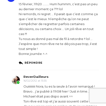
15 février, 11h20 ……… Hum hummm, c’est pas un peu
au dernier moment ça ??!! lol
Ni remords, ni regret … Il parait que c’est comme ça
que c’est le mieux. N’empêche qu’on ne peut
s’empêcher de regretter parfois certaines
décisions, ou certains choix … Un joli rêve en tout
cas !!!
Tu nous as donné pas mal de fil à retordre !! lol …
J’espère que mon rêve ne te déçois pas trop, il est
tout simple !
Bonne journée ^-^
RÉPONDRE
ReverDailleurs
16/02/2012 at 15:55
Ouiiiiiiiiii Nora, tu es la seule à l’avoir remarqué !
Bravo… j’ai publié à 11h58 hier ! Just in time… mais
Michael était pas dispo avant ^^
Ton rêve est top et j’ai aussi souvent cette envie