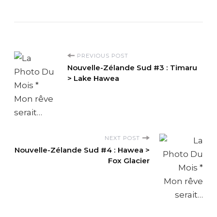
P
PREVIOUS POST
Nouvelle-Zélande Sud #3 : Timaru
o
> Lake Hawea
s
t
NEXT POST
N
Nouvelle-Zélande Sud #4 : Hawea >
Fox Glacier
a
v