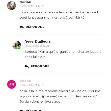
florian
15/02/2012 at 12:12
moi aussi je reverrais de le voir et peut être que tu
peut lui passer mon numero ? Lol Mdr 😉
RÉPONDRE
ReverDailleurs
15/02/2012 at 12:25
Sérieux ? On a qu’à organiser un charter jusqu’à
chez lui alors…
RÉPONDRE
Anaou
15/02/2012 at 12:17
ah la la la je me rappelle encore la Une de l’Equipe
le jour de son (premier) départ. Et des baskets Air
Jordan dont je rêvais ado!
RÉPONDRE