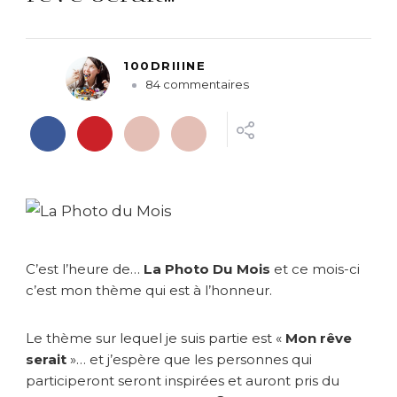
100DRIIINE
s
84 commentaires
u
r
L
a
P
h
o
t
o
C’est l’heure de…
La Photo Du Mois
et ce mois-ci
D
u
c’est mon thème qui est à l’honneur.
M
o
Le thème sur lequel je suis partie est «
Mon rêve
i
serait
»… et j’espère que les personnes qui
s
participeront seront inspirées et auront pris du
*