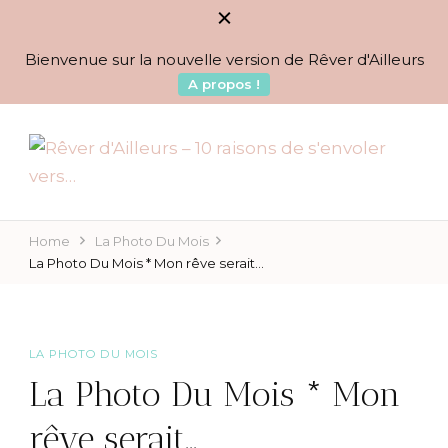
Bienvenue sur la nouvelle version de Rêver d'Ailleurs
A propos !
BLOG VOYAGES DEPUIS 2010
Rêver d'Ailleurs – 10
raisons de s'envoler vers…
Home
La Photo Du Mois
La Photo Du Mois * Mon rêve serait…
LA PHOTO DU MOIS
La Photo Du Mois * Mon
rêve serait…