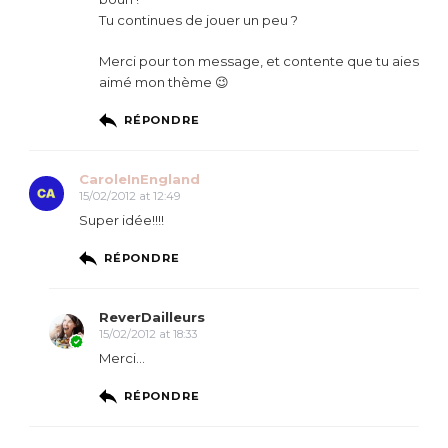
Tu continues de jouer un peu ?
Merci pour ton message, et contente que tu aies
aimé mon thème 😉
RÉPONDRE
CaroleInEngland
15/02/2012 at 12:49
Super idée!!!!
RÉPONDRE
ReverDailleurs
15/02/2012 at 18:33
Merci…
RÉPONDRE