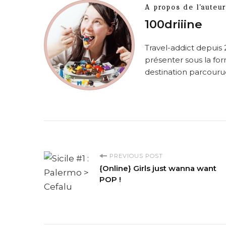
A propos de l'auteur
100driiine
Travel-addict depuis 
présenter sous la for
destination parcourue
P
PREVIOUS POST
{Online} Girls just wanna want
o
POP !
s