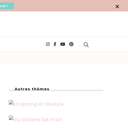
os !
Search
Autres thèmes