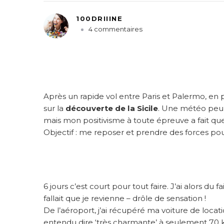
100DRIIINE
s
4 commentaires
u
r
S
i
c
i
Après un rapide vol entre Paris et Palermo, en 
l
sur la
découverte de la Sicile
. Une météo peu 
e
mais mon positivisme à toute épreuve a fait que
#
Objectif : me reposer et prendre des forces pour
1
:
P
a
l
6 jours c’est court pour tout faire. J’ai alors du f
e
r
fallait que je revienne – drôle de sensation !
m
De l’aéroport, j’ai récupéré ma voiture de locati
o
entendu dire ‘très charmante’ à seulement 70 km 