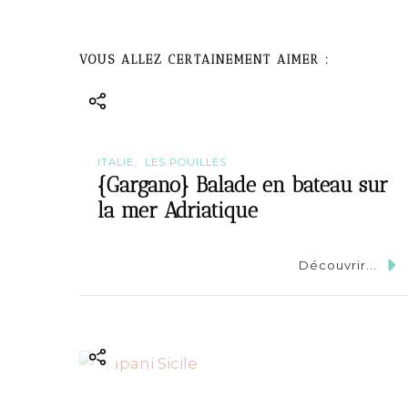
t
N
VOUS ALLEZ CERTAINEMENT AIMER :
a
v
ITALIE
LES POUILLES
i
{Gargano} Balade en bateau sur
la mer Adriatique
g
a
Découvrir...
t
i
o