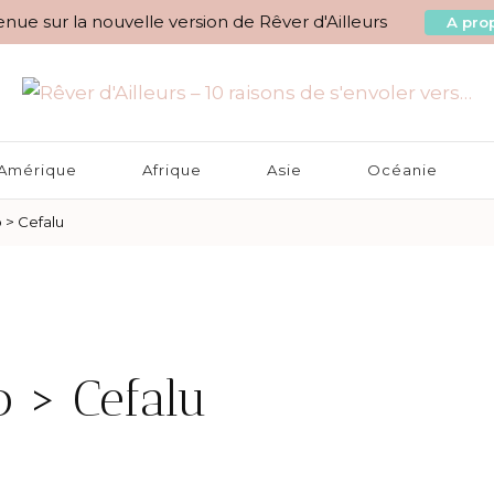
nue sur la nouvelle version de Rêver d'Ailleurs
A prop
aisons de s'envoler vers…
Amérique
Afrique
Asie
Océanie
o > Cefalu
o > Cefalu