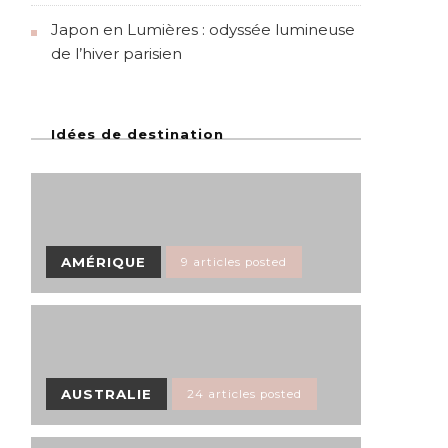
Japon en Lumières : odyssée lumineuse
de l’hiver parisien
Idées de destination
AMÉRIQUE
9 articles posted
AUSTRALIE
24 articles posted