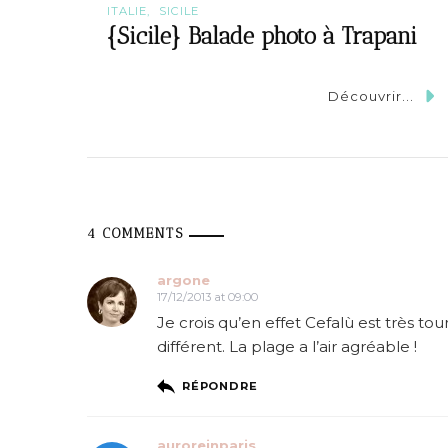
n
ITALIE
SICILE
{Sicile} Balade photo à Trapani
Découvrir...
4 COMMENTS
argone
17/12/2013 at 09:00
Je crois qu’en effet Cefalù est très to
différent. La plage a l’air agréable !
RÉPONDRE
auroreinparis