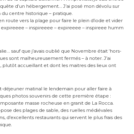
n quête d’un hébergement… J’ai posé mon dévolu sur
n du centre historique – pratique.
n route vers la plage pour faire le plein d’iode et vider
: expireeee – inspireeee – expireeee – inspireee humm
talie… sauf que j’avais oublié que Novembre était ‘hors-
ques sont malheureusement fermés – à noter. J’ai
plutôt accueillant et dont les maitres des lieux ont
etit-déjeuner matinal le lendemain pour aller faire à
lques photos souvenirs de cette première étape :
 l’imposante masse rocheuse en granit de La Rocca.
propose des plages de sable, des ruelles médiévales
 d’excellents restaurants qui servent le plus frais des
ique.