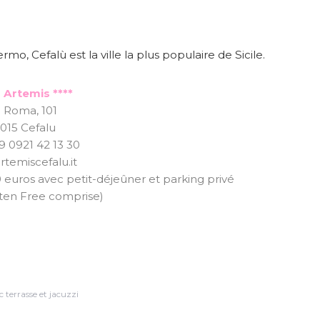
mo, Cefalù est la ville la plus populaire de Sicile.
 Artemis ****
a Roma, 101
015 Cefalu
39 0921 42 13 30
temiscefalu.it
 euros avec petit-déjeûner et parking privé
uten Free comprise)
c terrasse et jacuzzi