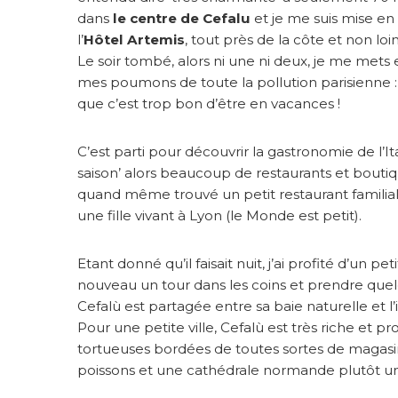
>
dans
le centre de Cefalu
et je me suis mise e
C
l’
Hôtel Artemis
, tout près de la côte et non loi
e
Le soir tombé, alors ni une ni deux, je me mets e
f
mes poumons de toute la pollution parisienne 
a
l
que c’est trop bon d’être en vacances !
u
C’est parti pour découvrir la gastronomie de l’I
saison’ alors beaucoup de restaurants et bouti
quand même trouvé un petit restaurant familial, 
une fille vivant à Lyon (le Monde est petit).
Etant donné qu’il faisait nuit, j’ai profité d’un p
nouveau un tour dans les coins et prendre que
Cefalù est partagée entre sa baie naturelle et
Pour une petite ville, Cefalù est très riche et 
tortueuses bordées de toutes sortes de magasins,
poissons et une cathédrale normande plutôt un