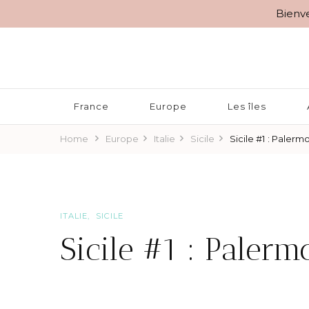
Bienve
BLOG VOYAGES DEPUIS 2010
Rêver d'Ailleurs – 10 r
France
Europe
Les îles
Home
Europe
Italie
Sicile
Sicile #1 : Palerm
ITALIE
SICILE
Sicile #1 : Palerm