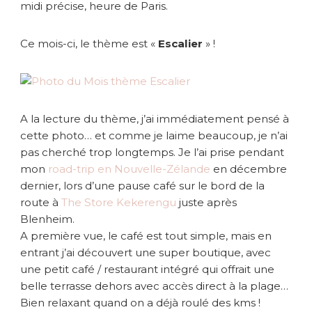
s
midi précise, heure de Paris.
c
a
Ce mois-ci, le thème est «
Escalier
» !
l
i
e
r
A la lecture du thème, j’ai immédiatement pensé à
cette photo… et comme je laime beaucoup, je n’ai
pas cherché trop longtemps. Je l’ai prise pendant
mon
road-trip en Nouvelle-Zélande
en décembre
dernier, lors d’une pause café sur le bord de la
route à
The Store Kekerengu
juste après
Blenheim.
A première vue, le café est tout simple, mais en
entrant j’ai découvert une super boutique, avec
une petit café / restaurant intégré qui offrait une
belle terrasse dehors avec accès direct à la plage…
Bien relaxant quand on a déjà roulé des kms !