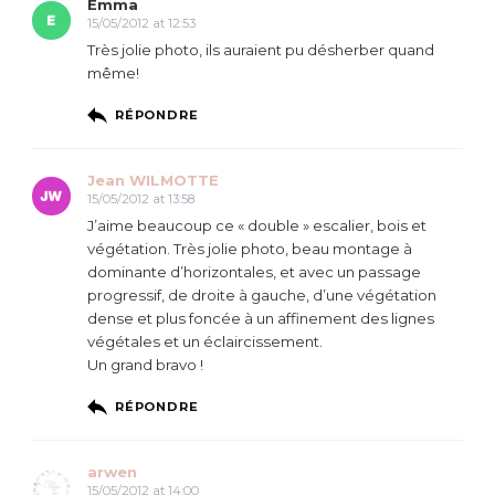
Emma
15/05/2012 at 12:53
Très jolie photo, ils auraient pu désherber quand
même!
RÉPONDRE
Jean WILMOTTE
15/05/2012 at 13:58
J’aime beaucoup ce « double » escalier, bois et
végétation. Très jolie photo, beau montage à
dominante d’horizontales, et avec un passage
progressif, de droite à gauche, d’une végétation
dense et plus foncée à un affinement des lignes
végétales et un éclaircissement.
Un grand bravo !
RÉPONDRE
arwen
15/05/2012 at 14:00