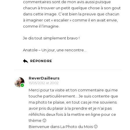
commentaires sont de mon avis aussi puisque
chacun à trouver un petit quelque chose à son gout
dans cette image. C’est bien la preuve que chacun
à imaginer cet « escalier » comme il en avait envie,
comme il l’imagine.
Je dis tout simplement bravo !
Anatole – Un jour, une rencontre…
RÉPONDRE
ReverDailleurs
15/05/2012 at 20:02
Merci pour ta visite et ton commentaire qui me
touche particulièrement… Je suis contente que
ma photo te plaise, en tout cas je me souviens
avoir pris du plaisir à la prendre et je n’ai pas
réfélchis deux fois à la mettre en ligne pour ce
thème 🙂
Bienvenue dans La Photo du Mois 🙂