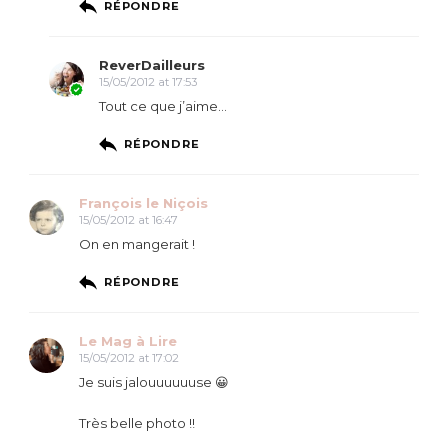
RÉPONDRE
ReverDailleurs
15/05/2012 at 17:53
Tout ce que j’aime…
RÉPONDRE
François le Niçois
15/05/2012 at 16:47
On en mangerait !
RÉPONDRE
Le Mag à Lire
15/05/2012 at 17:02
Je suis jalouuuuuuse 😀
Très belle photo !!