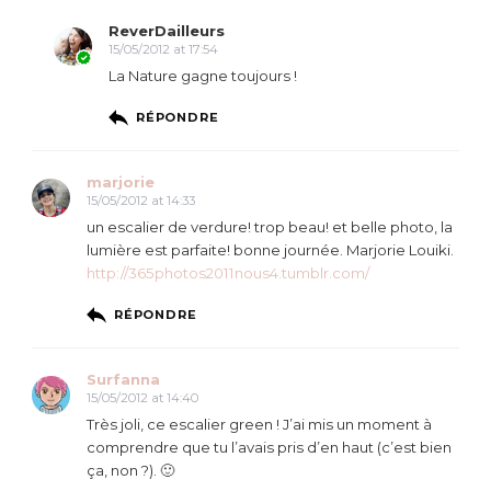
ReverDailleurs
15/05/2012 at 17:54
La Nature gagne toujours !
RÉPONDRE
marjorie
15/05/2012 at 14:33
un escalier de verdure! trop beau! et belle photo, la
lumière est parfaite! bonne journée. Marjorie Louiki.
http://365photos2011nous4.tumblr.com/
RÉPONDRE
Surfanna
15/05/2012 at 14:40
Très joli, ce escalier green ! J’ai mis un moment à
comprendre que tu l’avais pris d’en haut (c’est bien
ça, non ?). 🙂