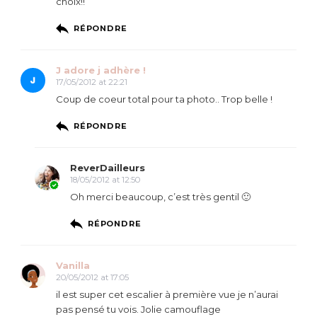
choix!!
RÉPONDRE
J adore j adhère !
17/05/2012 at 22:21
Coup de coeur total pour ta photo.. Trop belle !
RÉPONDRE
ReverDailleurs
18/05/2012 at 12:50
Oh merci beaucoup, c’est très gentil 🙂
RÉPONDRE
Vanilla
20/05/2012 at 17:05
il est super cet escalier à première vue je n’aurai
pas pensé tu vois. Jolie camouflage