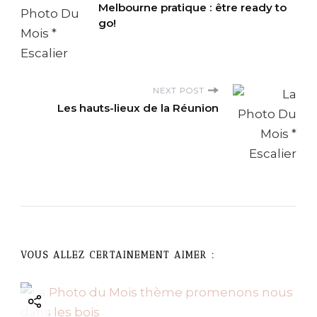
Melbourne pratique : être ready to
o
go!
s
t
NEXT POST
Les hauts-lieux de la Réunion
N
a
v
i
g
VOUS ALLEZ CERTAINEMENT AIMER :
a