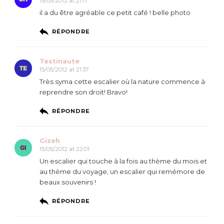
15/05/2012 at 21:17
il a du être agréable ce petit café ! belle photo
RÉPONDRE
Testinaute
15/05/2012 at 21:37
Très syma cette escalier où la nature commence à
reprendre son droit! Bravo!
RÉPONDRE
Gizeh
15/05/2012 at 22:01
Un escalier qui touche à la fois au thème du mois et
au thème du voyage, un escalier qui remémore de
beaux souvenirs !
RÉPONDRE