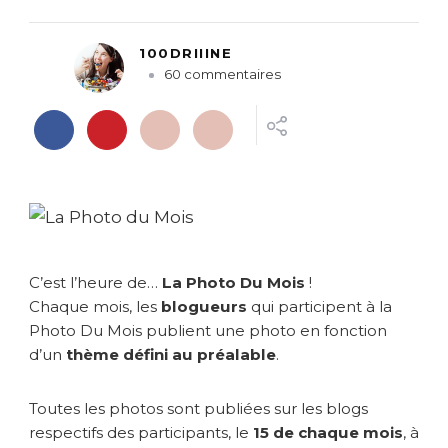
100DRIIINE
s
60 commentaires
u
r
L
a
P
h
o
t
o
C’est l’heure de…
La Photo Du Mois
!
D
u
Chaque mois, les
blogueurs
qui participent à la
M
Photo Du Mois publient une photo en fonction
o
d’un
thème défini au préalable
.
i
s
Toutes les photos sont publiées sur les blogs
*
E
respectifs des participants, le
15 de chaque mois
, à