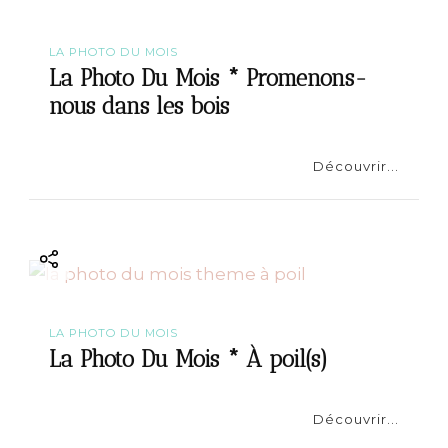
t
i
LA PHOTO DU MOIS
La Photo Du Mois * Promenons-
o
nous dans les bois
n
Découvrir...
LA PHOTO DU MOIS
La Photo Du Mois * À poil(s)
Découvrir...