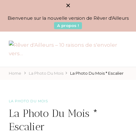
Bienvenue sur la nouvelle version de Rêver d'Ailleurs
A propos !
BLOG VOYAGES DEPUIS 2010
Rêver d'Ailleurs – 10
raisons de s'envoler vers…
Home
La Photo Du Mois
La Photo Du Mois * Escalier
LA PHOTO DU MOIS
La Photo Du Mois *
Escalier