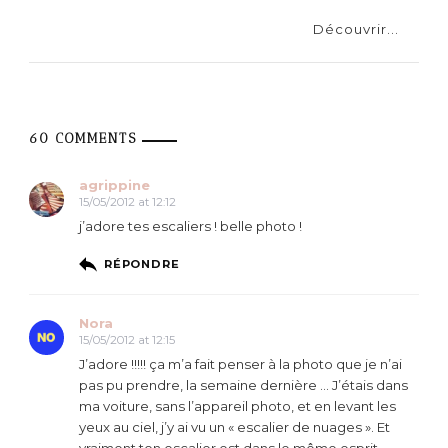
Découvrir...
60 COMMENTS
agrippine
15/05/2012 at 12:12
j’adore tes escaliers ! belle photo !
RÉPONDRE
Nora
15/05/2012 at 12:15
J’adore !!!!! ça m’a fait penser à la photo que je n’ai
pas pu prendre, la semaine dernière … J’étais dans
ma voiture, sans l’appareil photo, et en levant les
yeux au ciel, j’y ai vu un « escalier de nuages ». Et
vraiment ton escalier est dans le même esprit