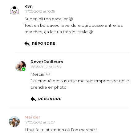
Kyn
17/05/2012 at 10:36
Super joli ton escalier 🙂
Tout en bois avec la verdure qui pousse entre les
marches, ça fait un très joli style 😉
RÉPONDRE
ReverDailleurs
18/05/2012 at 12:53
Merciiii ^^
J’ai craqué dessus et je me suis empressée de le
prendre en photo…
RÉPONDRE
Maïder
17/05/2012 at 15:07
Il faut faire attention où l’on marche !!