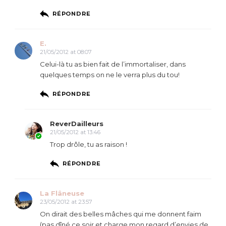
RÉPONDRE
E.
21/05/2012 at 08:07
Celui-là tu as bien fait de l’immortaliser, dans
quelques temps on ne le verra plus du tou!
RÉPONDRE
ReverDailleurs
21/05/2012 at 13:46
Trop drôle, tu as raison !
RÉPONDRE
La Flâneuse
23/05/2012 at 23:57
On dirait des belles mâches qui me donnent faim
(pas dîné ce soir et charge mon regard d’envies de