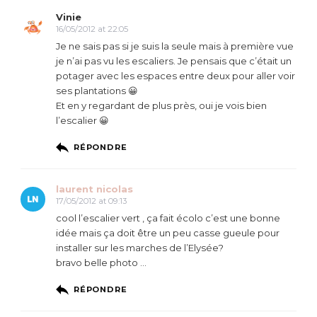
Vinie
16/05/2012 at 22:05
Je ne sais pas si je suis la seule mais à première vue
je n’ai pas vu les escaliers. Je pensais que c’était un
potager avec les espaces entre deux pour aller voir
ses plantations 😀
Et en y regardant de plus près, oui je vois bien
l’escalier 😀
RÉPONDRE
laurent nicolas
17/05/2012 at 09:13
cool l’escalier vert , ça fait écolo c’est une bonne
idée mais ça doit être un peu casse gueule pour
installer sur les marches de l’Elysée?
bravo belle photo …
RÉPONDRE