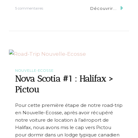
B
Découvrir...
s
5 commentaires
r
u
e
r
t
N
o
o
n
v
>
a
N
S
e
c
w
o
H
t
a
i
NOUVELLE-ECOSSE
r
a
Nova Scotia #1 : Halifax >
b
#
o
2
Pictou
u
:
r
P
i
Pour cette première étape de notre road-trip
c
en Nouvelle-Ecosse, après avoir récupéré
t
o
notre voiture de location à l’aéroport de
u
Halifax, nous avons mis le cap vers Pictou
>
pour dormir dans un lodge typique canadien
I