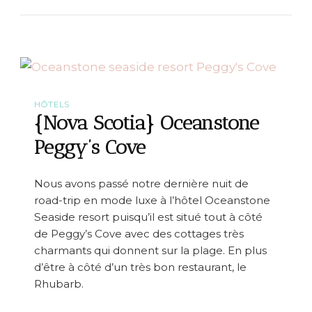
N
l
o
i
v
f
a
a
S
x
c
o
t
i
HÔTELS
a
{Nova Scotia} Oceanstone
#
8
Peggy’s Cove
:
L
u
Nous avons passé notre dernière nuit de
n
road-trip en mode luxe à l’hôtel Oceanstone
e
n
Seaside resort puisqu’il est situé tout à côté
b
de Peggy’s Cove avec des cottages très
u
charmants qui donnent sur la plage. En plus
r
g
d’être à côté d’un très bon restaurant, le
>
Rhubarb.
P
e