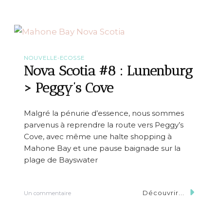
v
a
S
c
o
t
i
NOUVELLE-ECOSSE
a
Nova Scotia #8 : Lunenburg
#
9
> Peggy’s Cove
:
P
e
Malgré la pénurie d’essence, nous sommes
g
parvenus à reprendre la route vers Peggy’s
g
y
Cove, avec même une halte shopping à
s
Mahone Bay et une pause baignade sur la
’
plage de Bayswater
C
o
v
e
Découvrir...
s
Un commentaire
>
u
H
r
a