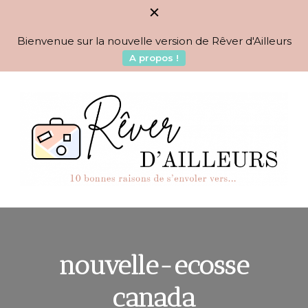
Bienvenue sur la nouvelle version de Rêver d'Ailleurs
A propos !
BLOG VOYAGES DEPUIS 2010
Rêver d'Ailleurs – 10
raisons de s'envoler vers…
nouvelle-ecosse
canada