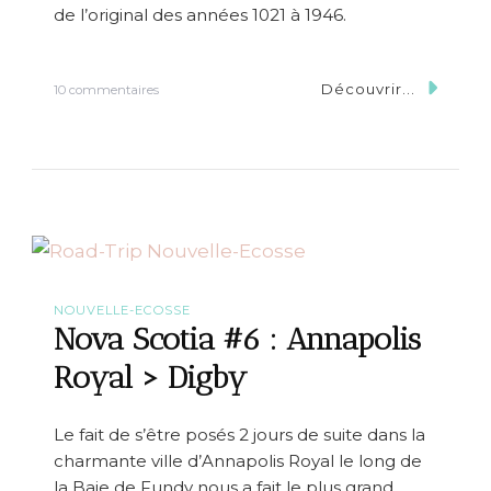
e
de l’original des années 1021 à 1946.
P
e
g
Découvrir...
s
10 commentaires
g
u
y
r
’
N
s
o
C
v
o
a
v
S
e
c
o
t
i
NOUVELLE-ECOSSE
a
Nova Scotia #6 : Annapolis
#
7
Royal > Digby
:
A
n
Le fait de s’être posés 2 jours de suite dans la
n
charmante ville d’Annapolis Royal le long de
a
p
la Baie de Fundy nous a fait le plus grand