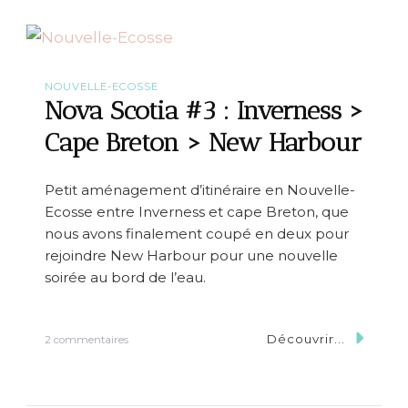
a
a
S
l
c
o
t
i
NOUVELLE-ECOSSE
a
Nova Scotia #3 : Inverness >
#
4
Cape Breton > New Harbour
:
N
e
Petit aménagement d’itinéraire en Nouvelle-
w
Ecosse entre Inverness et cape Breton, que
H
a
nous avons finalement coupé en deux pour
r
rejoindre New Harbour pour une nouvelle
b
soirée au bord de l’eau.
o
u
r
>
Découvrir...
s
2 commentaires
W
u
o
r
l
N
f
o