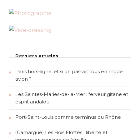
a
x
>
P
i
c
t
o
u
Derniers articles
Paris hors-ligne, et si on passait tous en mode
avion ?
Les Saintes-Maries-de-la-Mer : ferveur gitane et
esprit andalou
Port-Saint-Louis comme terminus du Rhône
{Camargue} Les Bois Flottés : liberté et
immersion sauvage en famille