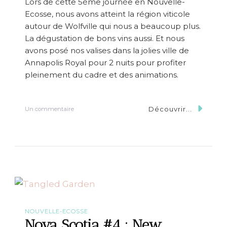
Lors de cette 5ème journée en Nouvelle-
n
Ecosse, nous avons atteint la région viticole
a
p
autour de Wolfville qui nous a beaucoup plus.
o
La dégustation de bons vins aussi. Et nous
l
avons posé nos valises dans la jolies ville de
i
s
Annapolis Royal pour 2 nuits pour profiter
R
pleinement du cadre et des animations.
o
y
a
l
Découvrir...
s
Un commentaire
>
u
D
r
i
N
g
o
b
v
y
a
S
c
o
t
i
NOUVELLE-ECOSSE
a
Nova Scotia #4 : New