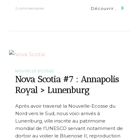
g
g
Découvrir...
s
2 commentaires
y
u
’
r
s
{
C
N
o
o
v
v
e
a
S
c
o
t
NOUVELLE-ECOSSE
i
Nova Scotia #7 : Annapolis
a
}
Royal > Lunenburg
O
c
e
Après avoir traversé la Nouvelle-Ecosse du
a
Nord vers le Sud, nous voici arrivés à
n
s
Lunenburg, ville inscrite au patrimoine
t
mondial de l’UNESCO servant notamment de
o
dortoir au voilier le Bluenose II, reproduction
n