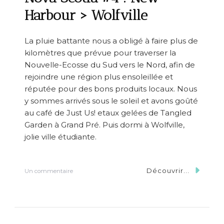
#
5
Harbour > Wolfville
:
W
o
La pluie battante nous a obligé à faire plus de
l
kilomètres que prévue pour traverser la
f
v
Nouvelle-Ecosse du Sud vers le Nord, afin de
i
rejoindre une région plus ensoleillée et
l
réputée pour des bons produits locaux. Nous
l
e
y sommes arrivés sous le soleil et avons goûté
>
au café de Just Us! etaux gelées de Tangled
A
Garden à Grand Pré. Puis dormi à Wolfville,
n
n
jolie ville étudiante.
a
p
o
Découvrir...
s
Un commentaire
l
u
i
r
s
N
R
o
o
v
y