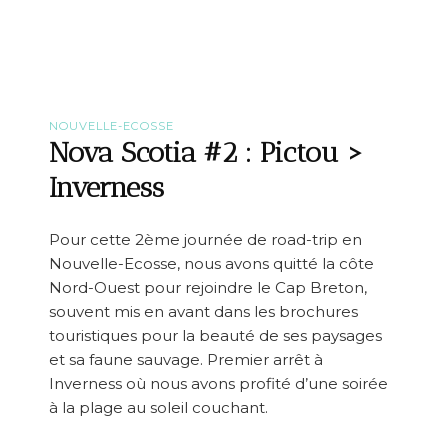
v
v
i
a
l
S
l
c
e
o
t
i
NOUVELLE-ECOSSE
a
Nova Scotia #2 : Pictou >
#
3
Inverness
:
I
n
Pour cette 2ème journée de road-trip en
v
Nouvelle-Ecosse, nous avons quitté la côte
e
r
Nord-Ouest pour rejoindre le Cap Breton,
n
souvent mis en avant dans les brochures
e
touristiques pour la beauté de ses paysages
s
s
et sa faune sauvage. Premier arrêt à
>
Inverness où nous avons profité d’une soirée
C
à la plage au soleil couchant.
a
p
e