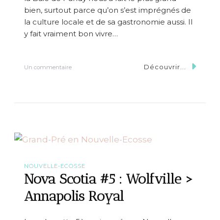
o
bien, surtout parce qu’on s’est imprégnés de
l
la culture locale et de sa gastronomie aussi. Il
i
s
y fait vraiment bon vivre…
R
o
y
Découvrir...
s
Un commentaire
a
u
l
r
>
N
L
o
u
v
n
a
e
S
n
c
b
o
u
t
r
i
g
NOUVELLE-ECOSSE
a
Nova Scotia #5 : Wolfville >
#
6
Annapolis Royal
:
A
n