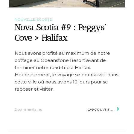
NOUVELLE-ECOSSE
Nova Scotia #9 : Peggys’
Cove > Halifax
Nous avons profité au maximum de notre
cottage au Oceanstone Resort avant de
terminer notre road-trip à Halifax.
Heureusement, le voyage se poursuivait dans
cette ville où nous avions 10 jours pour se
reposer et visiter.
Découvrir...
s
2 commentaires
u
r
N
o