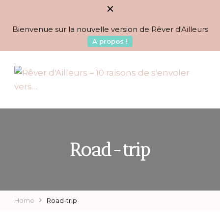
Bienvenue sur la nouvelle version de Rêver d'Ailleurs
A propos !
BLOG VOYAGES DEPUIS 2010
Rêver d'Ailleurs – 10
raisons de s'envoler vers…
Road-trip
Home
Road-trip