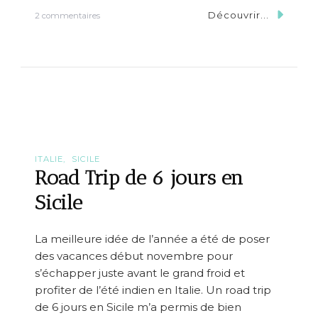
é
Découvrir...
s
2 commentaires
l
u
a
r
n
M
d
o
e
n
!
t
e
s
t
a
u
ITALIE
SICILE
t
Road Trip de 6 jours en
o
m
Sicile
o
b
i
La meilleure idée de l’année a été de poser
l
des vacances début novembre pour
e
S
s’échapper juste avant le grand froid et
U
profiter de l’été indien en Italie. Un road trip
V
de 6 jours en Sicile m’a permis de bien
P