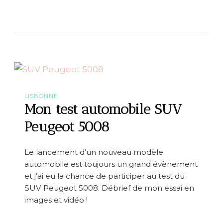
e
u
-
r
E
B
c
i
o
e
s
n
s
a
e
r
r
i
v
LISBONNE
é
Mon test automobile SUV
e
e
Peugeot 5008
n
N
o
Le lancement d’un nouveau modèle
u
automobile est toujours un grand évènement
v
e
et j’ai eu la chance de participer au test du
l
SUV Peugeot 5008. Débrief de mon essai en
l
images et vidéo !
e
-
Z