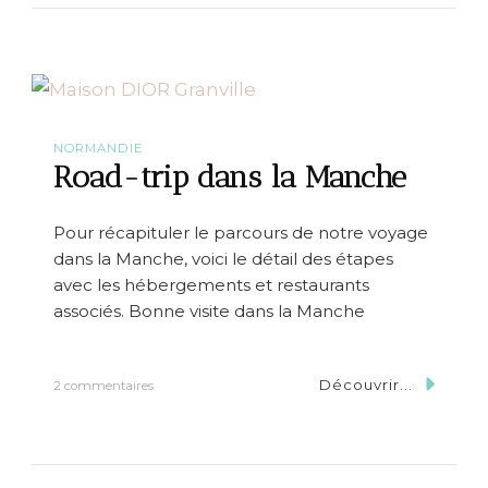
o
a
d
-
t
r
i
p
NORMANDIE
p
Road-trip dans la Manche
r
i
n
Pour récapituler le parcours de notre voyage
t
dans la Manche, voici le détail des étapes
a
n
avec les hébergements et restaurants
i
associés. Bonne visite dans la Manche
e
r
e
n
Découvrir...
s
2 commentaires
C
u
a
r
m
R
a
o
r
a