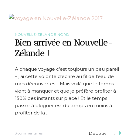
a
d
-
T
r
i
p
NOUVELLE-ZÉLANDE NORD
d
Bien arrivée en Nouvelle-
e
1
Zélande !
0
j
o
A chaque voyage c’est toujours un peu pareil
u
– j’ai cette volonté d’écrire au fil de l’eau de
r
s
mes découvertes… Mais voilà que le temps
e
vient à manquer et que je préfère profiter à
n
150% des instants sur place ! Et le temps
N
o
passer à bloguer est du temps en moins à
u
profiter de la …
v
e
l
l
Découvrir...
s
3 commentaires