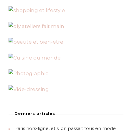
r
i
p
e
n
N
o
u
v
e
l
l
e
-
Z
é
l
a
n
d
e
(
Derniers articles
N
o
Paris hors-ligne, et si on passait tous en mode
r