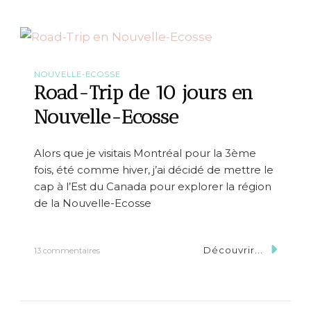
g
d
u
-
e
t
r
i
p
NOUVELLE-ECOSSE
d
Road-Trip de 10 jours en
a
n
Nouvelle-Ecosse
s
l
a
Alors que je visitais Montréal pour la 3ème
M
fois, été comme hiver, j’ai décidé de mettre le
a
n
cap à l’Est du Canada pour explorer la région
c
de la Nouvelle-Ecosse
h
e
Découvrir...
s
13 commentaires
u
r
R
o