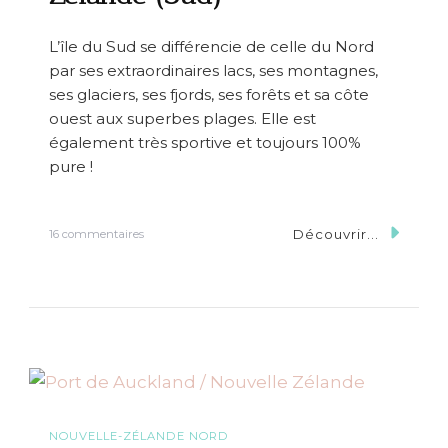
j
o
u
L’île du Sud se différencie de celle du Nord
r
par ses extraordinaires lacs, ses montagnes,
s
e
ses glaciers, ses fjords, ses forêts et sa côte
n
ouest aux superbes plages. Elle est
T
également très sportive et toujours 100%
a
s
pure !
m
a
n
Découvrir...
s
16 commentaires
i
u
e
r
R
o
a
d
-
T
r
i
p
NOUVELLE-ZÉLANDE NORD