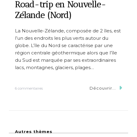
e
Road-trip en Nouvelle-
n
N
Zélande (Nord)
o
u
v
La Nouvelle-Zélande, composée de 2 îles, est
e
l’un des endroits les plus verts autour du
l
l
globe. L’île du Nord se caractérise par une
e
région centrale géothermique alors que l’île
-
du Sud est marquée par ses extraordinaires
Z
é
lacs, montagnes, glaciers, plages…
l
a
n
Découvrir...
s
6 commentaires
d
u
e
r
(
R
S
o
u
a
d
d
)
-
Autres thèmes
t