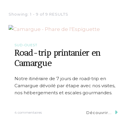
Showing: 1 - 9 of 9 RESULTS
SUD-OUEST
Road-trip printanier en
Camargue
Notre itinéraire de 7 jours de road-trip en
Camargue dévoilé par étape avec nos visites,
nos hébergements et escales gourmandes.
Découvrir...
s
4 commentaires
u
r
R