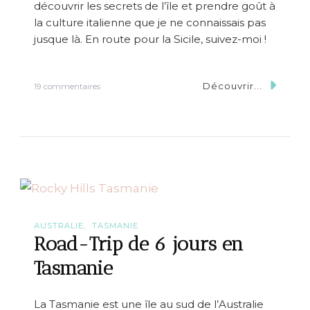
e
découvrir les secrets de l’île et prendre goût à
u
la culture italienne que je ne connaissais pas
g
jusque là. En route pour la Sicile, suivez-moi !
e
o
t
5
Découvrir...
s
19 commentaires
0
u
0
r
8
R
o
a
d
T
r
i
p
d
AUSTRALIE
TASMANIE
e
Road-Trip de 6 jours en
6
j
Tasmanie
o
u
r
La Tasmanie est une île au sud de l’Australie
s