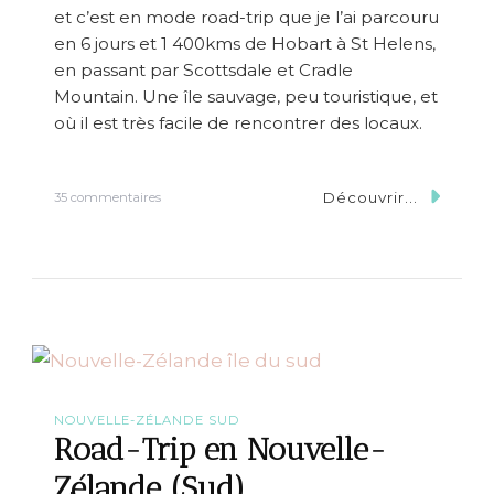
et c’est en mode road-trip que je l’ai parcouru
e
n
en 6 jours et 1 400kms de Hobart à St Helens,
S
en passant par Scottsdale et Cradle
i
Mountain. Une île sauvage, peu touristique, et
c
i
où il est très facile de rencontrer des locaux.
l
e
Découvrir...
s
35 commentaires
u
r
R
o
a
d
-
T
r
i
p
NOUVELLE-ZÉLANDE SUD
d
Road-Trip en Nouvelle-
e
6
Zélande (Sud)