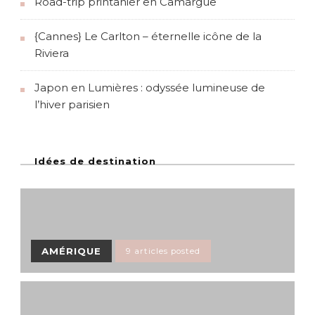
Road-trip printanier en Camargue
{Cannes} Le Carlton – éternelle icône de la
Riviera
Japon en Lumières : odyssée lumineuse de
l’hiver parisien
Idées de destination
AMÉRIQUE
9 articles posted