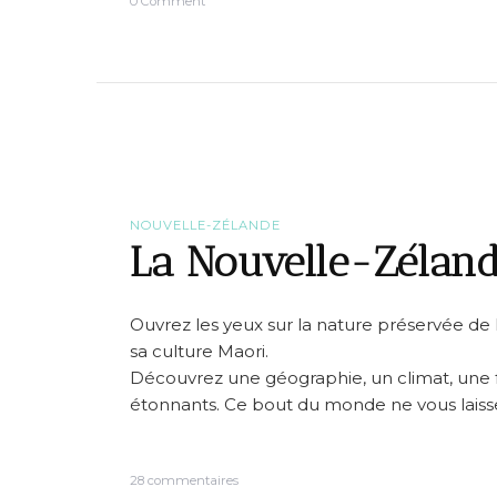
o
0 Comment
n
Z
o
o
m
s
u
r
1
0
e
NOUVELLE-ZÉLANDE
n
La Nouvelle-Zéland
d
r
o
i
Ouvrez les yeux sur la nature préservée d
t
sa culture Maori.
s
Découvrez une géographie, un climat, une 
d
e
étonnants. Ce bout du monde ne vous laisser
r
ê
v
s
e
28 commentaires