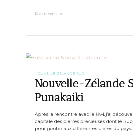
K
a
s
10 commentaires
i
u
t
r
e
N
r
o
i
u
t
v
e
e
r
l
i
l
>
e
P
-
NOUVELLE-ZÉLANDE SUD
i
Z
Nouvelle-Zélande Su
c
é
t
l
o
Punakaiki
a
n
n
d
e
Après la rencontre avec le kiwi, j’ai découve
S
u
capitale des pierres précieuses dont le Rub
d
pour goûter aux différentes bières du pays. 
#