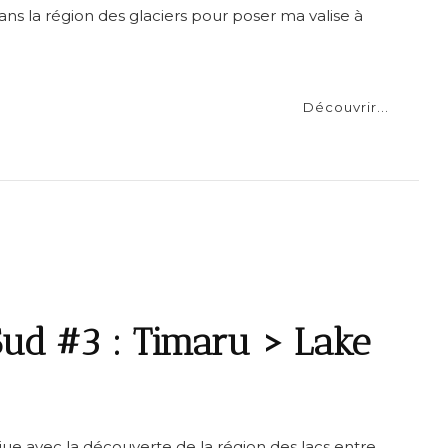
dans la région des glaciers pour poser ma valise à
Découvrir...
ud #3 : Timaru > Lake
iue avec la découverte de la région des lacs entre