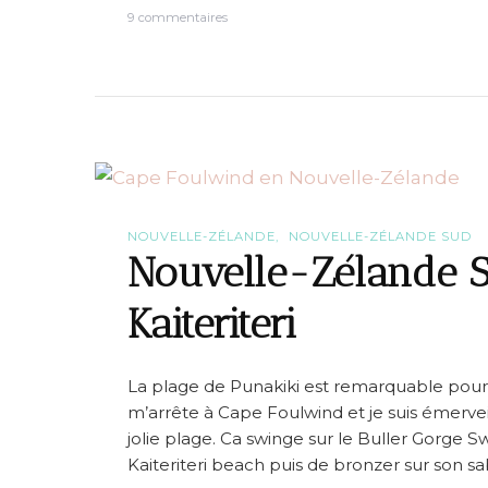
é
s
9 commentaires
o
u
r
N
o
u
v
e
l
l
e
-
NOUVELLE-ZÉLANDE
NOUVELLE-ZÉLANDE SUD
Z
Nouvelle-Zélande S
é
l
Kaiteriteri
a
n
d
e
La plage de Punakiki est remarquable pour 
S
u
m’arrête à Cape Foulwind et je suis émervei
d
jolie plage. Ca swinge sur le Buller Gorge 
#
Kaiteriteri beach puis de bronzer sur son sab
7
: