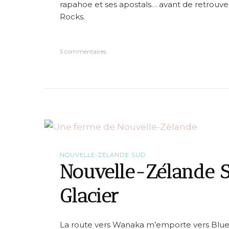
rapahoe et ses apostals… avant de retrouve
6
:
Rocks.
P
u
n
s
5 commentaires
a
u
k
r
a
N
i
o
k
u
i
v
>
e
K
l
a
l
i
e
t
-
e
NOUVELLE-ZÉLANDE SUD
Z
r
Nouvelle-Zélande 
é
i
l
t
Glacier
a
e
n
r
d
i
e
La route vers Wanaka m’emporte vers Blue 
S