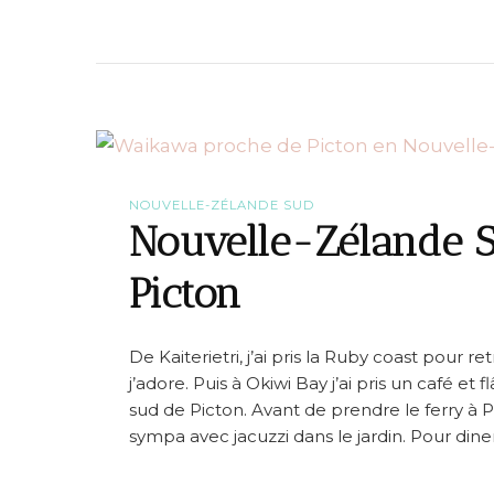
u
e
r
n
L
N
a
o
N
u
o
v
u
e
v
l
e
l
l
e
l
-
NOUVELLE-ZÉLANDE SUD
e
Z
Nouvelle-Zélande Su
-
é
Z
l
Picton
é
a
l
n
a
d
n
e
De Kaiterietri, j’ai pris la Ruby coast pou
d
e
j’adore. Puis à Okiwi Bay j’ai pris un café et
e
sud de Picton. Avant de prendre le ferry à Pi
n
sympa avec jacuzzi dans le jardin. Pour diner
v
i
d