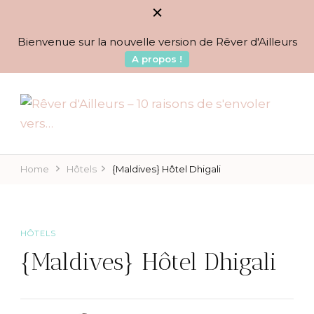
Bienvenue sur la nouvelle version de Rêver d'Ailleurs
A propos !
BLOG VOYAGES DEPUIS 2010
Rêver d'Ailleurs – 10
raisons de s'envoler vers…
Home
Hôtels
{Maldives} Hôtel Dhigali
HÔTELS
{Maldives} Hôtel Dhigali