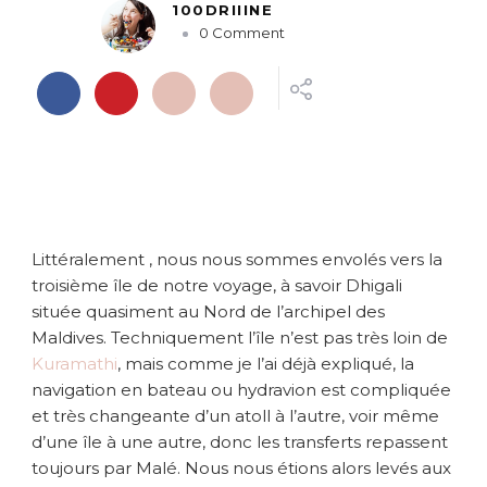
100DRIIINE
o
0 Comment
n
{
M
a
l
d
i
v
e
Littéralement , nous nous sommes envolés vers la
s
}
troisième île de notre voyage, à savoir Dhigali
H
située quasiment au Nord de l’archipel des
ô
Maldives. Techniquement l’île n’est pas très loin de
t
Kuramathi
, mais comme je l’ai déjà expliqué, la
e
navigation en bateau ou hydravion est compliquée
l
et très changeante d’un atoll à l’autre, voir même
D
d’une île à une autre, donc les transferts repassent
h
i
toujours par Malé. Nous nous étions alors levés aux