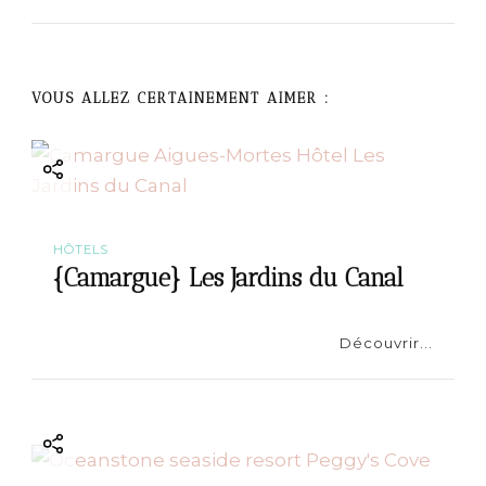
a
v
VOUS ALLEZ CERTAINEMENT AIMER :
i
g
a
t
HÔTELS
{Camargue} Les Jardins du Canal
i
Découvrir...
o
n