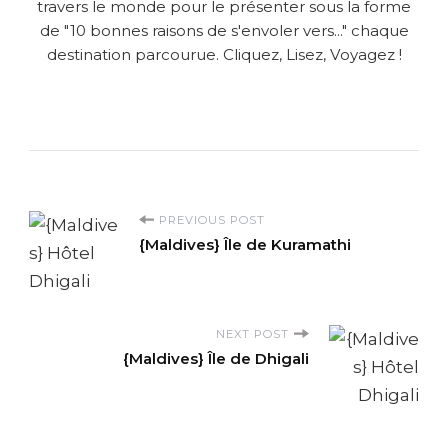
travers le monde pour le présenter sous la forme
de "10 bonnes raisons de s'envoler vers..." chaque
destination parcourue. Cliquez, Lisez, Voyagez !
P
PREVIOUS POST
{Maldives} Île de Kuramathi
o
s
NEXT POST
t
{Maldives} Île de Dhigali
N