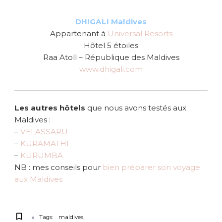
DHIGALI Maldives
Appartenant à
Universal Resorts
Hôtel 5 étoiles
Raa Atoll – République des Maldives
www.dhigali.com
Les autres hôtels
que nous avons testés aux
Maldives :
–
VELASSARU
–
KURAMATHI
–
KURUMBA
NB : mes conseils pour
bien préparer son voyage
aux Maldives
Tags:
maldives