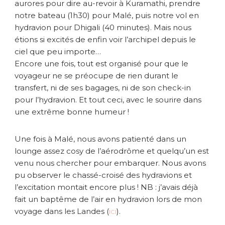
g
aurores pour dire au-revoir à Kuramathi, prendre
a
notre bateau (1h30) pour Malé, puis notre vol en
l
hydravion pour Dhigali (40 minutes). Mais nous
i
étions si excités de enfin voir l’archipel depuis le
ciel que peu importe…
Encore une fois, tout est organisé pour que le
voyageur ne se préocupe de rien durant le
transfert, ni de ses bagages, ni de son check-in
pour l’hydravion. Et tout ceci, avec le sourire dans
une extrême bonne humeur !
Une fois à Malé, nous avons patienté dans un
lounge assez cosy de l’aérodrôme et quelqu’un est
venu nous chercher pour embarquer. Nous avons
pu observer le chassé-croisé des hydravions et
l’excitation montait encore plus ! NB : j’avais déjà
fait un baptême de l’air en hydravion lors de mon
voyage dans les Landes (
ici
).