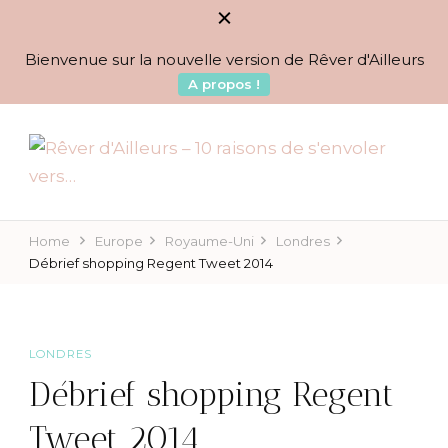
Bienvenue sur la nouvelle version de Rêver d'Ailleurs
A propos !
BLOG VOYAGES DEPUIS 2010
Rêver d'Ailleurs – 10
raisons de s'envoler vers…
Home
Europe
Royaume-Uni
Londres
Débrief shopping Regent Tweet 2014
LONDRES
Débrief shopping Regent
Tweet 2014