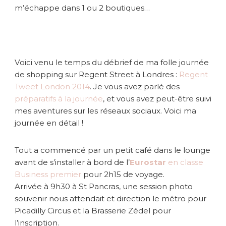
g
m’échappe dans 1 ou 2 boutiques…
R
e
g
e
n
Voici venu le temps du débrief de ma folle journée
t
de shopping sur Regent Street à Londres :
Regent
T
Tweet London 2014
. Je vous avez parlé des
w
e
préparatifs à la journée
, et vous avez peut-être suivi
e
mes aventures sur les réseaux sociaux. Voici ma
t
journée en détail !
2
0
Tout a commencé par un petit café dans le lounge
1
4
avant de s’installer à bord de l’
Eurostar
en classe
Business premier
pour 2h15 de voyage.
Arrivée à 9h30 à St Pancras, une session photo
souvenir nous attendait et direction le métro pour
Picadilly Circus et la Brasserie Zédel pour
l’inscription.