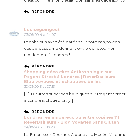
c’est comme si on y était (bon sans les cadeaux) 🙂
RÉPONDRE
Louisegoingout
03/06/2014 at 14:07
Et bah vous avez été gâtées ! En tout cas, toutes
ces adresses me donnent envie de retourner
rapidement à Londres !
RÉPONDRE
Shopping déco chez Anthropologie sur
Regent Street à Londres | ReverDailleurs -
Blog voyages et échappées belles
30/03/2015 at 07:13
[…] D’autres superbes boutiques sur Regent Street
à Londres, cliquez ici ! […]
RÉPONDRE
Londres, en amoureux ou entre copines ? |
ReverDailleurs - Blog Voyages Sans Gluten
24/10/2015 at 19:29
[…] Embrasser Georges Clooney au Musée Madame