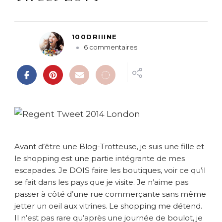
100DRIIINE
s
6 commentaires
u
r
D
é
b
r
i
e
f
Avant d’être une Blog-Trotteuse, je suis une fille et
s
le shopping est une partie intégrante de mes
h
escapades. Je DOIS faire les boutiques, voir ce qu’il
o
se fait dans les pays que je visite. Je n’aime pas
p
p
passer à côté d’une rue commerçante sans même
i
jetter un oeil aux vitrines. Le shopping me détend.
n
Il n’est pas rare qu’après une journée de boulot, je