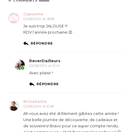
6 COMMENTS
Capucine
02/06/2014 at 08:58
Je suis trop JALOUSE !!!
RDV l’année prochaine 😉
RÉPONDRE
ReverDailleurs
02/06/2014 at 10:41
Avec plaisir !
RÉPONDRE
Britishette
02/06/2014 at 10:58
Ah vous avez été drôlement gâtées cette année !
Une belle journée de découverte, de cadeaux et
de souvenirs! Bravo pour ce super compte rendu,