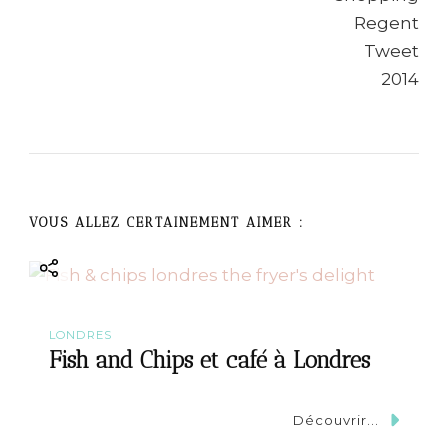
a
v
i
g
a
VOUS ALLEZ CERTAINEMENT AIMER :
t
i
LONDRES
o
Fish and Chips et café à Londres
n
Découvrir...