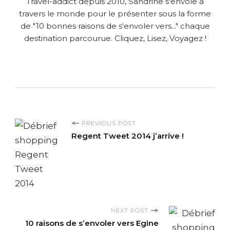
Travel-addict depuis 2010, Sandrine s'envole à
travers le monde pour le présenter sous la forme
de "10 bonnes raisons de s'envoler vers..." chaque
destination parcourue. Cliquez, Lisez, Voyagez !
P
PREVIOUS POST
Regent Tweet 2014 j’arrive !
o
s
t
NEXT POST
N
10 raisons de s’envoler vers Egine