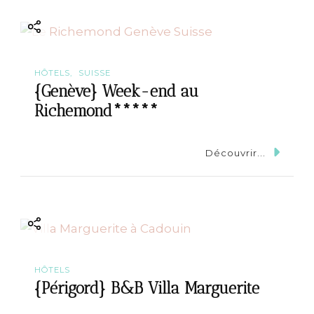
i
o
n
HÔTELS
SUISSE
{Genève} Week-end au
Richemond*****
Découvrir...
HÔTELS
{Périgord} B&B Villa Marguerite