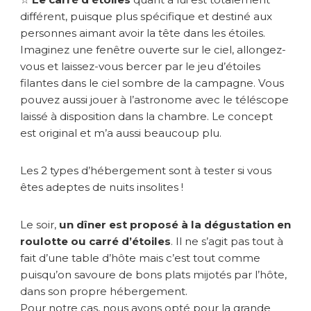
g
différent, puisque plus spécifique et destiné aux
é
personnes aimant avoir la tête dans les étoiles.
e
Imaginez une fenêtre ouverte sur le ciel, allongez-
vous et laissez-vous bercer par le jeu d’étoiles
filantes dans le ciel sombre de la campagne. Vous
pouvez aussi jouer à l’astronome avec le téléscope
laissé à disposition dans la chambre. Le concept
est original et m’a aussi beaucoup plu.
Les 2 types d’hébergement sont à tester si vous
êtes adeptes de nuits insolites !
Le soir,
un dîner est proposé à la dégustation en
roulotte ou carré d’étoiles
. Il ne s’agit pas tout à
fait d’une table d’hôte mais c’est tout comme
puisqu’on savoure de bons plats mijotés par l’hôte,
dans son propre hébergement.
Pour notre cas, nous avons opté pour la grande