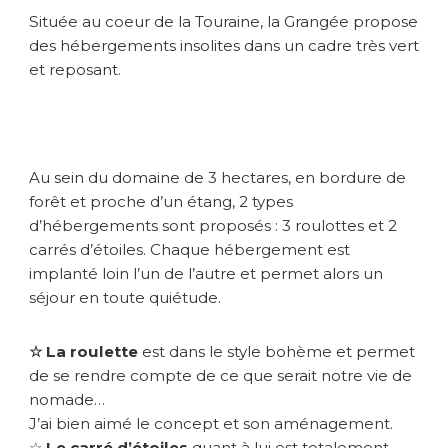
o
Située au coeur de la Touraine, la Grangée propose
l
des hébergements insolites dans un cadre très vert
i
t
et reposant.
e
a
u
D
o
Au sein du domaine de 3 hectares, en bordure de
m
forêt et proche d’un étang, 2 types
a
d’hébergements sont proposés : 3 roulottes et 2
i
carrés d’étoiles. Chaque hébergement est
n
implanté loin l’un de l’autre et permet alors un
e
séjour en toute quiétude.
d
e
l
☆ La roulette
est dans le style bohème et permet
a
de se rendre compte de ce que serait notre vie de
G
nomade…
r
J’ai bien aimé le concept et son aménagement.
a
n
☆
Le carré d’étoiles
quant à lui est totalement