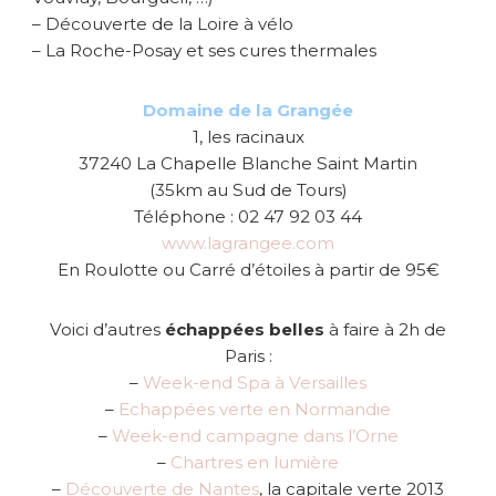
– Découverte de la Loire à vélo
– La Roche-Posay et ses cures thermales
Domaine de la Grangée
1, les racinaux
37240 La Chapelle Blanche Saint Martin
(35km au Sud de Tours)
Téléphone : 02 47 92 03 44
www.lagrangee.com
En Roulotte ou Carré d’étoiles à partir de 95€
Voici d’autres
échappées belles
à faire à 2h de
Paris :
–
Week-end Spa à Versailles
–
Echappées verte en Normandie
–
Week-end campagne dans l’Orne
–
Chartres en lumière
–
Découverte de Nantes
, la capitale verte 2013