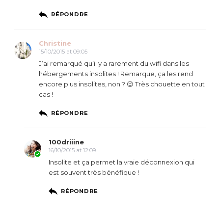
RÉPONDRE
Christine
15/10/2015 at 09:05
J’ai remarqué qu’il y a rarement du wifi dans les
hébergements insolites ! Remarque, ça les rend
encore plus insolites, non ? 😉 Très chouette en tout
cas !
RÉPONDRE
100driiine
16/10/2015 at 12:09
Insolite et ça permet la vraie déconnexion qui
est souvent très bénéfique !
RÉPONDRE