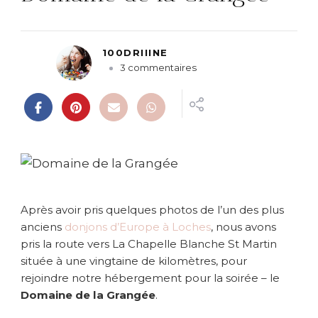
100DRIIINE
s
3 commentaires
u
r
{
L
o
i
r
e
}
Après avoir pris quelques photos de l’un des plus
N
anciens
donjons d’Europe à Loches
, nous avons
u
pris la route vers La Chapelle Blanche St Martin
i
située à une vingtaine de kilomètres, pour
t
i
rejoindre notre hébergement pour la soirée – le
n
Domaine de la Grangée
.
s