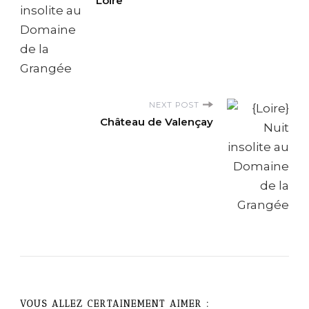
o
Loire
s
t
N
NEXT POST
Château de Valençay
a
v
i
g
a
t
VOUS ALLEZ CERTAINEMENT AIMER :