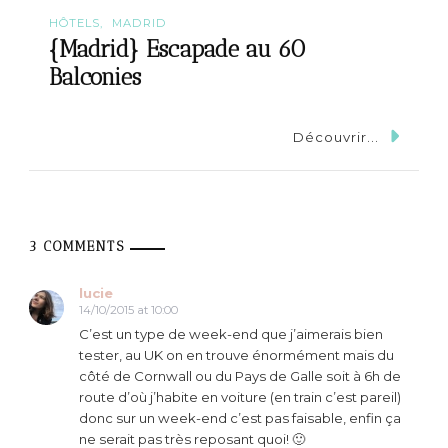
HÔTELS
MADRID
{Madrid} Escapade au 60
Balconies
Découvrir...
3 COMMENTS
lucie
14/10/2015 at 10:00
C’est un type de week-end que j’aimerais bien
tester, au UK on en trouve énormément mais du
côté de Cornwall ou du Pays de Galle soit à 6h de
route d’où j’habite en voiture (en train c’est pareil)
donc sur un week-end c’est pas faisable, enfin ça
ne serait pas très reposant quoi! 🙂